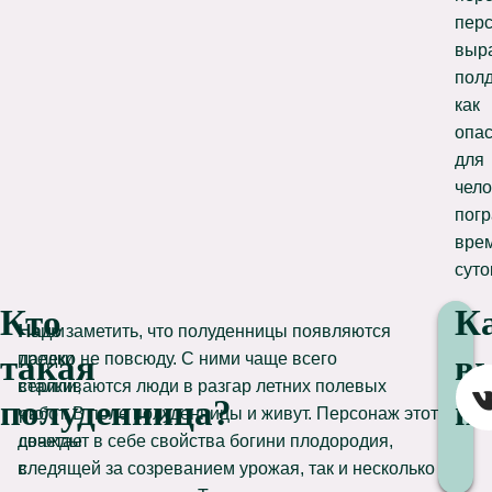
пер
выр
пол
как
опас
для
чело
погр
вре
суто
Кто
К
Наши
Надо заметить, что полуденницы появляются
такая
в
предки
далеко не повсюду. С ними чаще всего
верили,
сталкиваются люди в разгар летних полевых
полуденница?
п
что
работ. В поле полуденницы и живут. Персонаж этот
дважды
сочетает в себе свойства богини плодородия,
в
следящей за созреванием урожая, так и несколько