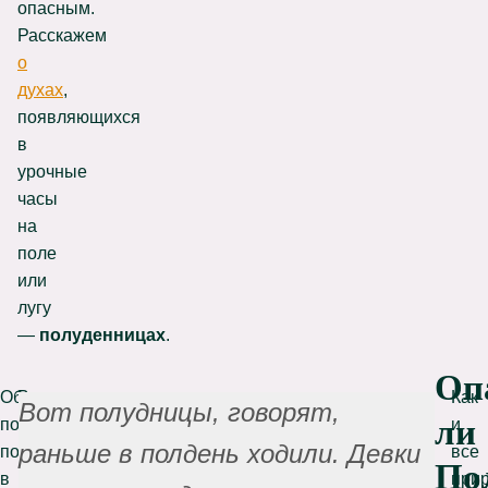
опасным.
Расскажем
о
духах
,
появляющихся
в
урочные
часы
на
поле
или
лугу
—
полуденницах
.
Оп
Обычно
Вооружена
Как
Вот полудницы, говорят,
ли
полуденницы
она
и
раньше в полдень ходили. Девки
появляются
огромной
все
По
в
раскаленной
при