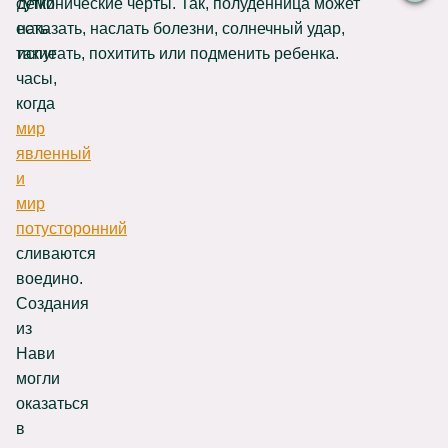
сутки
демонические черты. Так, полуденница может
есть
наказать, наслать болезни, солнечный удар,
такие
испугать, похитить или подменить ребенка.
часы,
когда
мир
явленный
и
мир
потусторонний
сливаются
воедино.
Создания
из
Нави
могли
оказаться
в