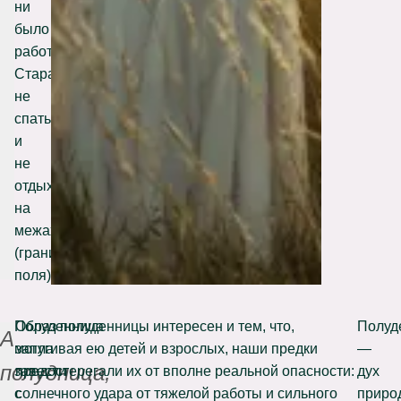
ни
было
работы.
Старались
не
спать
и
не
отдыхать
на
межах
(границах
поля).
Полуденница
Образ полуденницы интересен и тем, что,
Полуд
А
могла
запугивая ею детей и взрослых, наши предки
—
полудница,
завести
предостерегали их от вполне реальной опасности:
дух
с
солнечного удара от тяжелой работы и сильного
приро