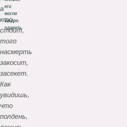
его
а
могли
кто
щедро
одарить.
стоит,
того
насмерть
закосит,
засекет.
Как
увидишь,
что
полдень,