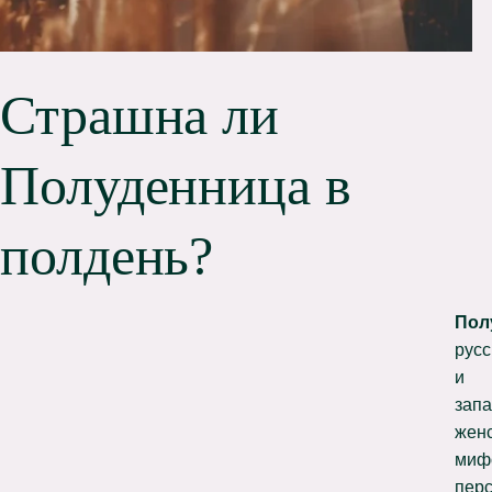
Страшна ли
Полуденница в
полдень?
Пол
русс
и
зап
жен
миф
пер