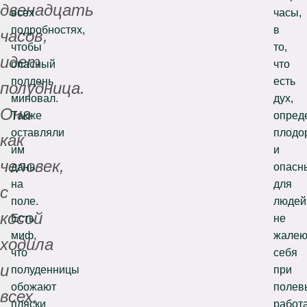
двенадцать
всех
часы,
подробностях,
в
часов,
чтобы
то,
идет
опасный
что
полдень
есть
полудница.
миновал.
дух,
Она
Также
опред
оставляли
плодо
как
им
и
человек,
дань
опасн
на
для
с
поле.
людей
косой
Есть
не
миф,
жале
ходила
что
себя
и
полуденницы
при
обожают
полев
всех,
пляски
работа