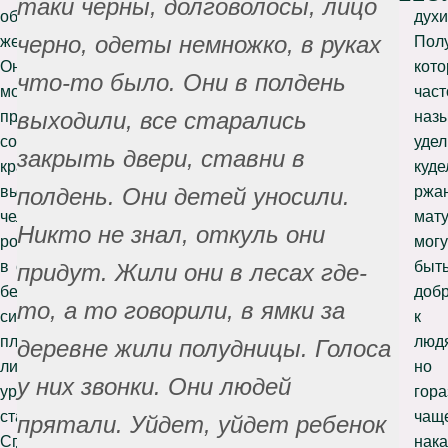
таки черны, долговолосы, лицо
образе
сковородой,
духи
черно, одеты немножко, в руках
женщин.
которой,
Пол
Они
как
кот
что-то было. Они в полдень
могут
верили,
част
выходили, все старались
представлять
либо
наз
собой
прикрывает
удел
закрыть двери, ставни в
красавиц
растения
куде
выше
от
ржа
полдень. Они детей уносили.
человеческого
лучей
мат
Никто не знал, откуль они
роста,
палящего
могу
в
солнца,
быт
придут. Жили они в лесах где-
белом
либо,
доб
то, а то говорили, в ямки за
сияющем
наоборот,
к
платье,
жжет
люд
деревне жили полудницы. Голоса
либо
их.
но
у них звонки. Они людей
уродливых
Могли
гора
старух.
ей
чащ
прятали. Уйдет, уйдет ребенок
Способны
давать
нак