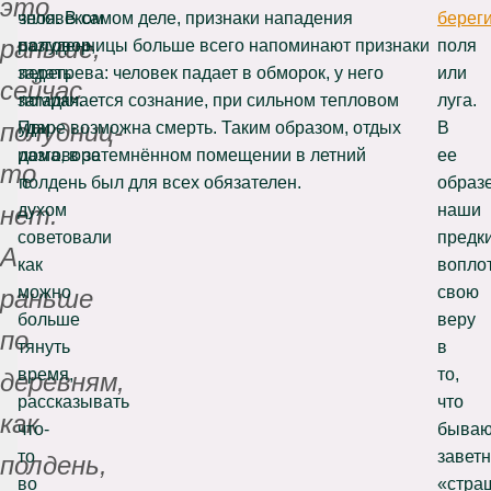
это
человеком
зноя. В самом деле, признаки нападения
берег
раньше,
разговор,
полуденницы больше всего напоминают признаки
поля
задать
перегрева: человек падает в обморок, у него
или
сейчас
загадки.
помрачается сознание, при сильном тепловом
луга.
полудниц-
При
ударе возможна смерть. Таким образом, отдых
В
разговоре
дома, в затемнённом помещении в летний
ее
то
с
полдень был для всех обязателен.
образ
духом
наши
нет.
советовали
предк
А
как
вопло
можно
свою
раньше
больше
веру
по
тянуть
в
время,
то,
деревням,
рассказывать
что
как
что-
бываю
то
завет
полдень,
во
«стра