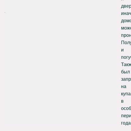
кого-
двер
то
ина
погубить:
дом
мож
прон
Пол
и
погу
Так
был
запр
на
куп
в
осо
пер
года