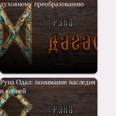
духовному преобразованию
Руна Одал: понимание наследия
и корней