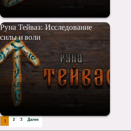
Руна Тейваз: Исследование
силы и воли
2
3
Далее
1