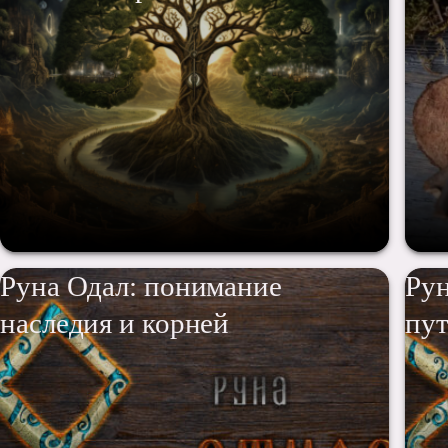
Руна Одал: понимание
Рун
наследия и корней
пут