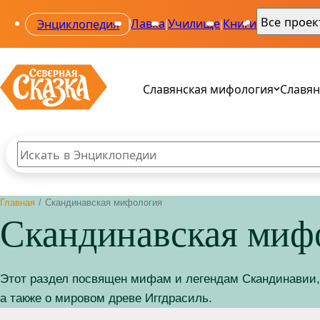
Все прое
Энциклопедия
|
Лавка
|
Училище
|
Книги
|
Славянская мифология
Славян
Поиск по сайту
Введите текст и нажмите кнопку «Найти», чтобы вы
Все 
Все 
Главная
/
Скандинавская мифология
Род
Ала
Скандинавская миф
Свар
Одол
Веле
Сва
Мак
Звез
Пер
Этот раздел посвящен мифам и легендам Скандинавии, 
а также о мировом древе Иггдрасиль.