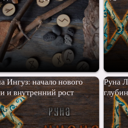
а Ингуз: начало нового
Руна Л
и и внутренний рост
глуби