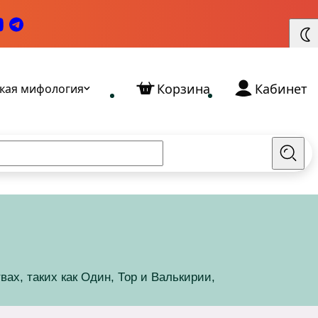
Корзина
Кабинет
кая мифология
Найт
х, таких как Один, Тор и Валькирии,
Славянские Богини: кто