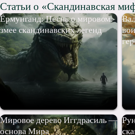
Статьи о «Скандинавская ми
Ёрмунганд: Песнь о мировом
Вал
змее скандинавских легенд
во
гер
Мировое дерево Иггдрасиль —
Рун
основа Мира
ска