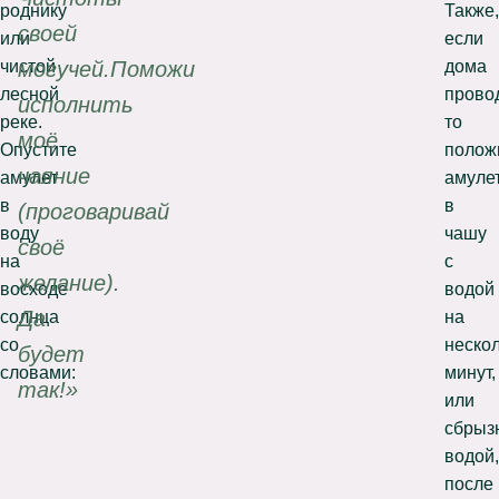
роднику
Также,
своей
или
если
чистой
дома
могучей.Поможи
лесной
прово
исполнить
реке.
то
моё
Опустите
полож
чаяние
амулет
амуле
в
в
(проговаривай
воду
чашу
своё
на
с
желание).
восходе
водой
Да
солнца
на
со
неско
будет
словами:
минут,
так!»
или
сбрыз
водой,
после