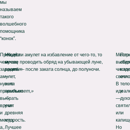
мы
называем
такого
волшебного
помощника
“конок”.
Прежде
«Когда
Но, если амулет на избавление от чего-то, то
Место
Пер
чем
месяц
лучше проводить обряд на убывающей луне,
выбир
обр
зарядить
растёт
время — после заката солнца, до полуночи.
чистое
над
амулет,
—
светло
очис
нужно
сила
В
тел
правильно
прибывает,»
идеал
и
выбрать
—
—
духо
время
учит
святи
и
древняя
или
место,
мудрость.
капищ
а,
Лучшее
Но