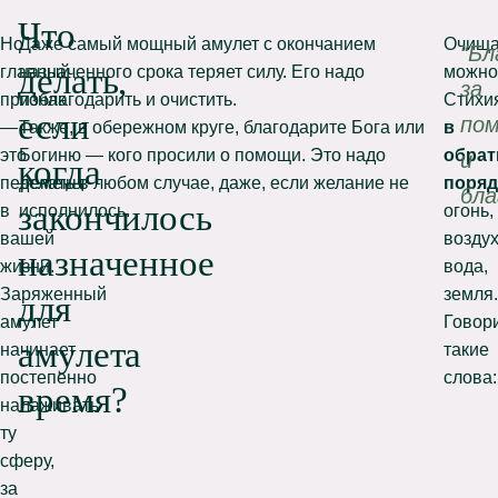
Что
Но
Даже самый мощный амулет с окончанием
Очища
“Бл
делать,
главный
назначенного срока теряет силу. Его надо
можно
за
признак
поблагодарить и очистить.
Стихи
если
по
—
Также, в обережном круге, благодарите Бога или
в
это
Богиню — кого просили о помощи. Это надо
обра
и
когда
перемены
делать в любом случае, даже, если желание не
поряд
бла
закончилось
в
исполнилось.
огонь,
вашей
воздух
назначенное
жизни.
вода,
Заряженный
земля.
для
амулет
Говор
амулета
начинает
такие
постепенно
слова:
время?
налаживать
ту
сферу,
за