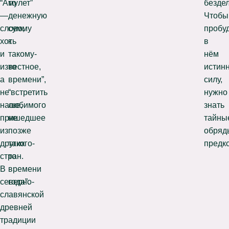
“Амулет”
то
безде
—
денежную
Чтобы
слово,
сумму
пробу
хоть
к
в
и
такому-
нём
известное,
то
истин
а
времени”,
силу,
не
“встретить
нужно
наше,
любимого
знать
пришедшее
не
тайны
из
позже
обряд
других
такого-
предко
стран.
то
В
времени
северно-
года”.
славянской
древней
традиции