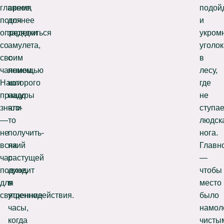
главное,
время
подой
поточнее
для
и
определиться
зарядки
укром
со
амулета,
уголок
своим
с
в
чаянием.
помощью
лесу,
Наши
которого
где
пращуры
надо
не
знали
что-
ступае
—
то
людск
не
получить-
нога.
всякий
на
Главн
час
растущей
—
подходит
луне,
чтобы
для
в
место
священнодействия.
утренние
было
часы,
намол
когда
чисты