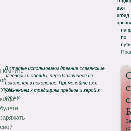
сердц
хран
вы
от
его
бед
прово
и
нап
по
пути
Пра
В статье использованы древние славянские
Помните
О
заговоры и обряды, передававшиеся из
об
поколения в поколение. Применяйте их с
с
этом,
уважением к традициям предков и верой в
с
сердце.
когда
будете
Б
заряжать
За
свой
Ла