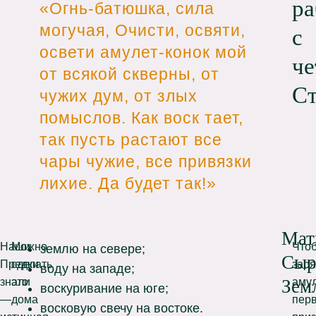
ра
Огнь-батюшка, сила
могучая, Очисти, освяти,
с
освети амулет-конок мой
че
от всякой скверны, от
С
чужих дум, от злых
помыслов. Как воск тает,
так пусть растают все
чары чужие, все привязки
лихие. Да будет так!
Мат
Наши
Можно
Что
землю на севере;
Сыр
Предки
сделать
заря
воду на западе;
знали
это
аму
Зем
воскуривание на юге;
—
дома
пер
восковую свечу на востоке.