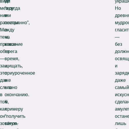
видя
не
украш
между
“всегда
Но
ними
и
древн
разницы.
постоянно”,
мудро
Между
а
гласит
тем,
на
—
призвание
какое-
без
оберега
то
должн
—
время,
освящ
защищать,
и
и
это
приуроченное
заряд
даже
к
даже
слышно
его
самый
в
окончанию.
искус
том,
К
сдела
как
примеру
амуле
он
“получить
остан
зовётся.
такую-
лишь