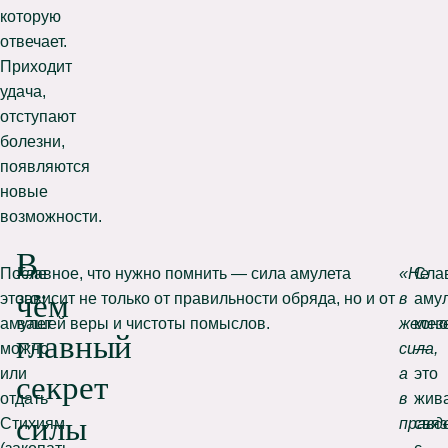
которую
отвечает.
Приходит
удача,
отступают
болезни,
появляются
новые
возможности.
В
После
Главное, что нужно помнить — сила амулета
«Не
Сла
чём
этого
зависит не только от правильности обряда, но и от
в
аму
амулет
вашей веры и чистоты помыслов.
желез
коно
главный
можно
сила,
—
или
а
это
секрет
отдать
в
жив
силы
Стихиям
правд
связ