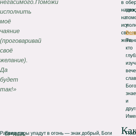
негасимого.Поможи
в
обе
надеж
про
исполнить
на
пом
моё
испол
у
чаяние
своег
Вел
(проговаривай
желан
Те,
кто
своё
глу
желание).
изуч
Да
вече
слав
будет
Бого
так!»
знае
и
друг
Име
Ка
Разведите
Если дары упадут в огонь — знак добрый, Боги
Пос
«Слава