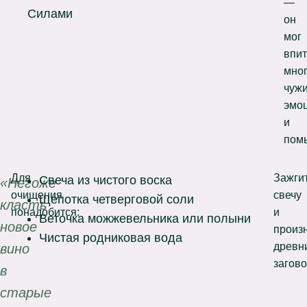
—
Силами
он
мог
впит
мно
чуж
эмо
и
пом
Для
Зажги
Свеча из чистого воска
«Негоже
очищения
свечу
Щепотка четверговой соли
класть
понадобится:
и
Веточка можжевельника или полыни
новое
произ
Чистая родниковая вода
древн
вино
загово
в
старые