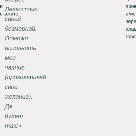
и
про
Легкостью
скажите:
аму
своей
чере
безмерной.
плам
гово
Поможи
исполнить
моё
чаяние
(проговаривай
своё
желание).
Да
будет
так!»