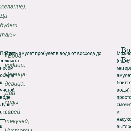
желание).
Да
будет
так!»
Во
После
Пусть амулет пробудет в воде от восхода до
Можн
«Вода-
Ве
земли
заката.
(если
водица,
несём
матер
Царица-
оберег
амуле
к
боитс
девица,
чистой
воды),
Дай
воде.
прост
силы
Лучше
смочи
своей
всего
и
—
насух
текучей,
к
вытере
Чистоты