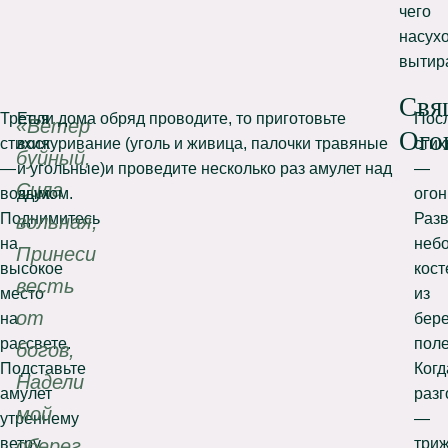
чего
насух
вытир
Свя
Третья
Если дома обряд проводите, то приготовьте
Пос
«Ветер
Ого
стихия
воскуривание (уголь и живица, палочки травяные
стих
буйный,
—
и угольные)и проведите несколько раз амулет над
—
Сила
воздух.
дымом.
огон
Поднимитесь
Раз
вольная,
на
неб
Принеси
высокое
кост
весть
место
из
от
на
бер
рассвете.
поле
богов,
Подставьте
Когд
Надели
амулет
разг
мой
утреннему
—
ветру
три
оберег