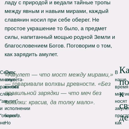
ладу с природой и ведали тайные тропы
между явным и навьим мирами, каждый
славянин носил при себе оберег. Не
простое украшение то было, а предмет
силы, напитанный мощью родной Земли и
благословением Богов. Поговорим о том,
как зарядить амулет.
К
Сейчас
Суть
В
«Амулет — что мост между мирами,»
по
многие
амулета-
наше
— говаривали волхвы древности.
«Без
равняют
конока
время
к
правильной зарядки — что меч без
слово
—
многи
“амулет”
в
носят
закалки: красив, да толку мало»
.
с
и
исполнении
амуле
де
“оберег”,
чаяния.
прост
не
Но
как