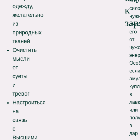
его
одежду,
к
сило
желательно
нуж
зар
из
очис
его
природных
от
тканей
чуж
Очистить
энер
мысли
Осо
от
есл
суеты
аму
и
купл
тревог
в
лав
Настроиться
или
на
пол
связь
в
с
дар
Высшими