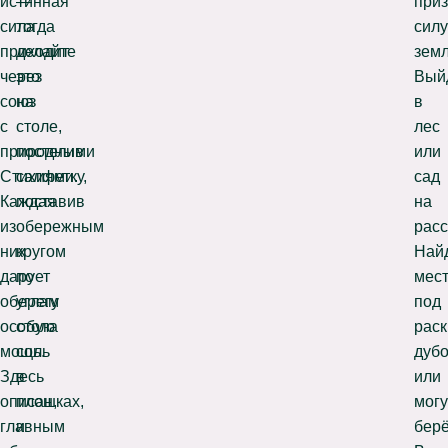
истинная
—
при
сила
тогда
силу
приходит
делайте
земл
через
это
Вый
союз
на
в
с
столе,
лес
природными
постелив
или
Стихиями.
салфетку,
сад
Каждая
поставив
на
из
обережным
расс
них
кругом
Най
дарует
по
мес
оберегу
углам
под
особую
стола
рас
мощь.
соль
дуб
Здесь
в
или
описан,
плошках,
мог
главным
и
берё