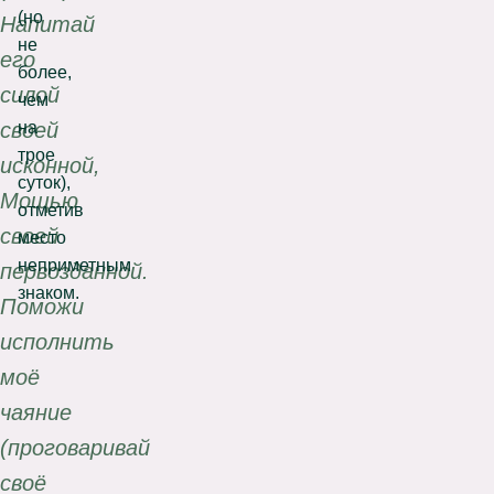
(но
Напитай
не
его
более,
силой
чем
на
своей
трое
исконной,
суток),
Мощью
отметив
своей
место
неприметным
первозданной.
знаком.
Поможи
исполнить
моё
чаяние
(проговаривай
своё