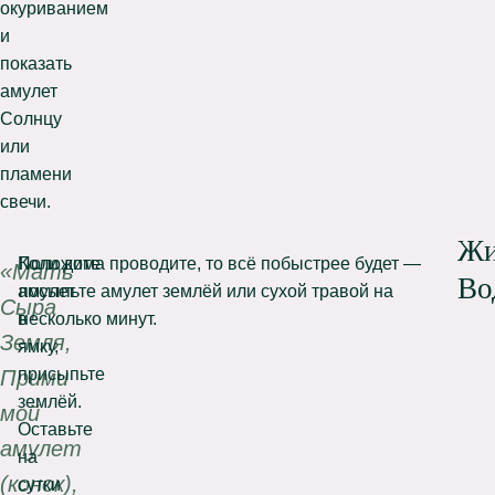
окуриванием
и
показать
амулет
Солнцу
или
пламени
свечи.
Жи
Положите
Коли дома проводите, то всё побыстрее будет —
«Мать
Во
амулет
посыпьте амулет землёй или сухой травой на
Сыра
в
несколько минут.
Земля,
ямку,
присыпьте
Прими
землёй.
мой
Оставьте
амулет
на
(конок),
сутки