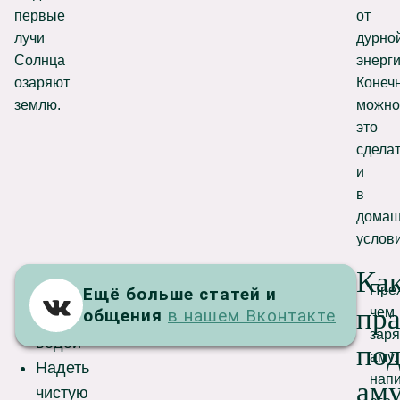
первые
от
лучи
дурно
Солнца
энерги
озаряют
Конечн
землю.
можно
это
сдела
и
в
домаш
услови
Ка
Пре
Омыться
Ещё больше статей и
ВКонтакте
пр
чем
общения
в нашем Вконтакте
чистой
заря
водой
под
амул
Надеть
напи
аму
чистую