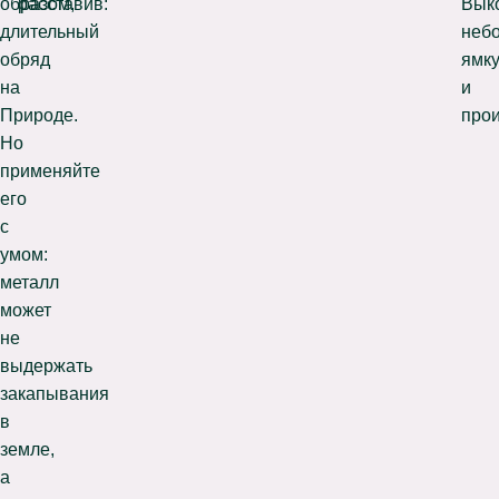
образом,
расставив:
Вык
длительный
неб
обряд
ямк
на
и
Природе.
прои
Но
применяйте
его
с
умом:
металл
может
не
выдержать
закапывания
в
земле,
а