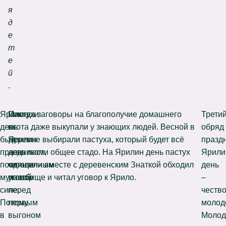
я
д
е
т
е
й
.
Ярилин
Пастухи
Иногда заговоры на благополучие домашнего
Трети
день
в
скота даже выкупали у знающих людей. Весной в
обряд
был
Ярилин
деревне выбирали пастуха, который будет всё
празд
праздником,
день
лето пасти общее стадо. На Ярилин день пастух
Ярили
посвященным
читали
один или вместе с деревенским Знаткой обходил
день
мужской
уговор
пастбище и читал уговор к Ярило.
–
силе.
перед
честв
Потому
первым
молод
в
выгоном
Молод