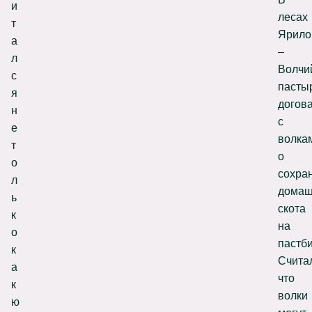
и
лесах
т
Ярило
а
–
л
Волчи
с
пасты
я
догов
н
с
е
волка
т
о
о
сохра
л
домаш
ь
скота
к
на
о
пастб
к
Счита
а
что
к
волки
ю