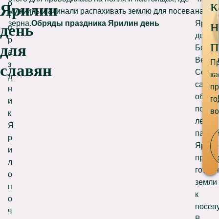
к
о
Ярилин
мужчины начинали распахивать землю для посева
на
т
н
зерна.
Обряды праздника Ярилин день
Ярили
день
п
день
р
п
для
Бог
а
Весен
Пр
з
славян
Солнц
ка
д
сам
пр
н
объез
го
и
поля,
во
к
леса,
Я
пастб
р
Ярило
и
прове
л
готовн
о
земли
п
к
о
посеву
ч
В