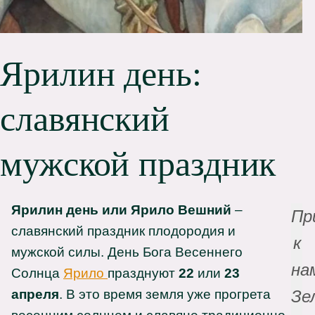
Ярилин день:
славянский
мужской праздник
Ярилин день или Ярило Вешний
–
Пр
славянский праздник плодородия и
к
мужской силы. День Бога Весеннего
на
Солнца
Ярило
празднуют
22
или
23
апреля
. В это время земля уже прогрета
Зе