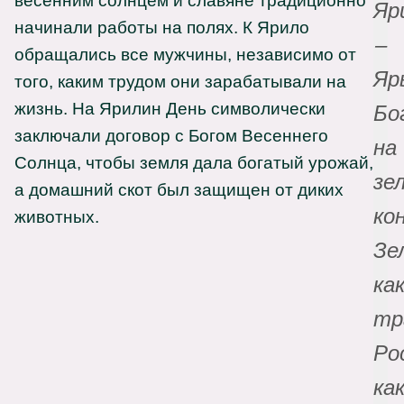
весенним солнцем и славяне традиционно
Яр
начинали работы на полях. К Ярило
–
обращались все мужчины, независимо от
Яр
того, каким трудом они зарабатывали на
жизнь. На Ярилин День символически
Бо
заключали договор с Богом Весеннего
на
Солнца, чтобы земля дала богатый урожай,
зе
а домашний скот был защищен от диких
ко
животных.
Зе
ка
тр
Ро
ка