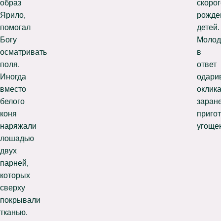
образ
скорог
Ярило,
рожде
помогал
детей.
Богу
Моло
осматривать
в
поля.
ответ
Иногда
одари
вместо
оклик
белого
заран
коня
приго
наряжали
угоще
лошадью
двух
парней,
которых
сверху
покрывали
тканью.