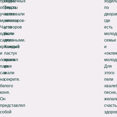
праздничных
скота.
ходил
обрядах
Тексты
по
участвовали
таких
двора
мужчины.
заговоров-
где
Часто
уговоров
есть
одного
были
молод
самого
длинными.
семьи
красивого
Каждый
и
и
пастух
«окли
ловкого
хранил
молод
парня
их
Для
сажали
в
этого
на
секрете.
пели
белого
хвале
коня.
песни,
Он
желал
представлял
счасть
собой
здоров