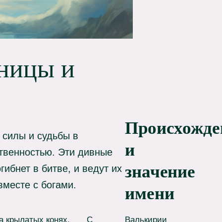
ьницы и
Происхожде
 силы и судьбы в
и
твенностью. Эти дивные
значение
гибнет в битве, и ведут их
вместе с богами.
имени
а крылатых конях.
С
Валькирии