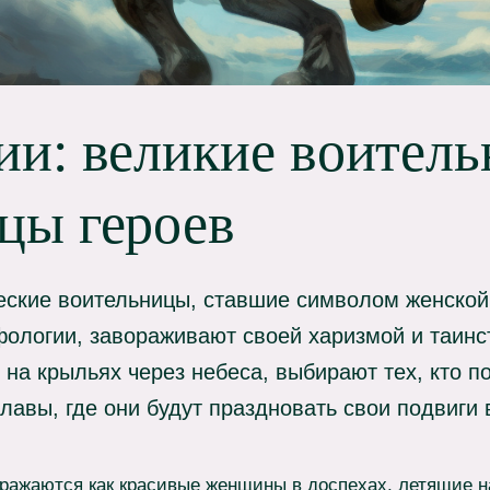
ии: великие воител
цы героев
ские воительницы, ставшие символом женской
ологии, завораживают своей харизмой и таинс
на крыльях через небеса, выбирают тех, кто по
славы, где они будут праздновать свои подвиги 
ражаются как красивые женщины в доспехах, летящие н