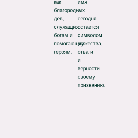
как
имя
благородных
и
дев,
сегодня
служащих
остается
богам и
символом
помогающих
мужества,
героям.
отваги
и
верности
своему
призванию.