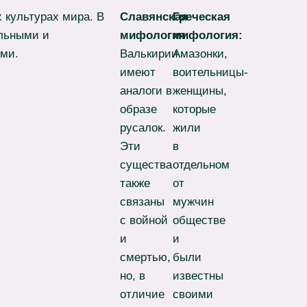
 культурах мира. В
Славянская
Греческая
альными и
мифология
мифология:
:
ми.
Валькирии
Амазонки,
имеют
воительницы-
аналоги в
женщины,
образе
которые
русалок.
жили
Эти
в
существа
отдельном
также
от
связаны
мужчин
с войной
обществе
и
и
смертью,
были
но, в
известны
отличие
своими