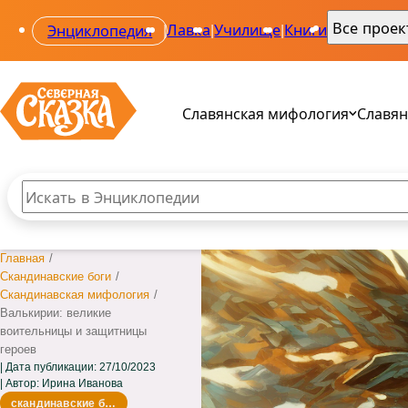
Все прое
Энциклопедия
|
Лавка
|
Училище
|
Книги
|
Славянская мифология
Славян
Поиск по сайту
Введите текст и нажмите кнопку «Найти», чтобы вы
Все 
Все 
Главная
/
Род
Ала
Скандинавские боги
/
Свар
Одол
Скандинавская мифология
/
Веле
Сва
Валькирии: великие
Мак
Звез
воительницы и защитницы
Пер
героев
Дата публикации:
27/10/2023
Автор: Ирина Иванова
скандинавские боги