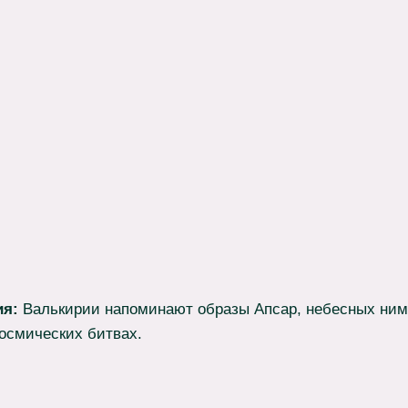
я:
Валькирии напоминают образы Апсар, небесных ним
космических битвах.