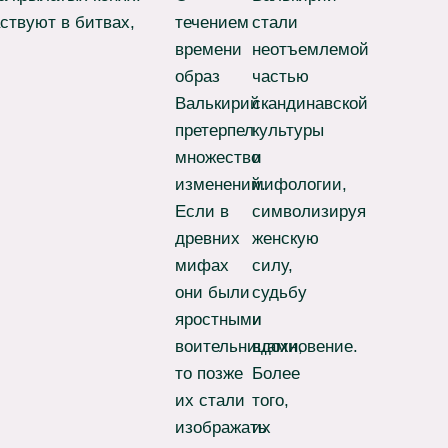
аствуют в битвах,
течением
стали
времени
неотъемлемой
образ
частью
Валькирий
скандинавской
претерпел
культуры
множество
и
изменений.
мифологии,
Если в
символизируя
древних
женскую
мифах
силу,
они были
судьбу
яростными
и
воительницами,
вдохновение.
то позже
Более
их стали
того,
изображать
их