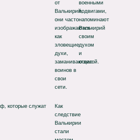
от
военными
Валькирий,
подвигами,
они часто
напоминают
изображаются
Валькирий
как
своим
зловещие
духом
духи,
и
заманивающие
отвагой.
воинов в
свои
сети.
ф, которые служат
Как
следствие
Валькирии
стали
мостом