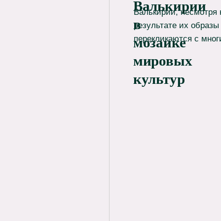
Валькирии
Валькирии, несмотря 
в
результате их образы
перекликаются с мно
мозаике
мировых
культур