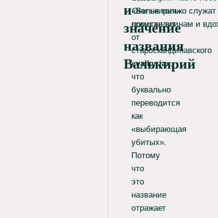
и
«Валькирия»
Они не только служат
происходит
помогая воинам и вдо
значение
от
названия
староскандинавского
Валькирий
«valkyrja»
,
что
буквально
переводится
как
«выбирающая
убитых».
Потому
что
это
название
отражает