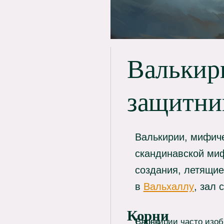
Валькир
защитни
Валькирии, мифиче
скандинавской миф
создания, летящие 
в
Вальхаллу
, зал 
Корни
Слово
Валькирии часто изоб