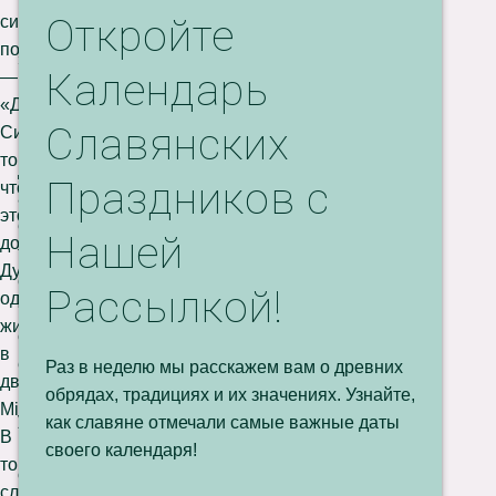
и
Откройте
символа
к
понятно
»
Календарь
—
п
«Домовик».
р
Славянских
Символизирует
и
то,
д
Праздников с
что
а
этот
ё
Нашей
домашний
т
Дух
с
Рассылкой!
одновременно
в
живёт
о
в
е
Раз в неделю мы расскажем вам о древних
двух
м
обрядах, традициях и их значениях. Узнайте,
Мiрах.
у
как славяне отмечали самые важные даты
В
н
своего календаря!
тонком
о
слое