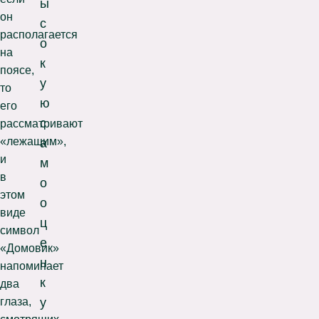
ы
он
с
располагается
о
на
к
поясе,
у
то
ю
его
с
рассматривают
«лежащим»,
а
и
м
в
о
этом
о
виде
ц
символ
е
«Домовик»
н
напоминает
к
два
глаза,
у