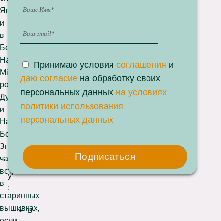
с
Яви
и
и
т
в
е
Белой
л
Нави,
Принимаю условия
соглашения
и
ю
Мiре
-
даю согласие
на обработку своих
родовых
ч
персональных данных
на условиях
Духов
е
политики использования
и
л
персональных данных
Навных
о
Богов.
в
Знак
е
Подписаться
часто
к
встречается
у
в
:
старинных
вышивках,
в
если