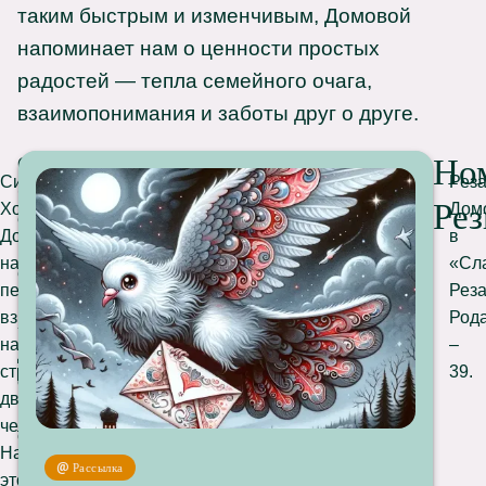
таким быстрым и изменчивым, Домовой
напоминает нам о ценности простых
радостей — тепла семейного очага,
взаимопонимания и заботы друг о друге.
Но
О
Символ
Рез
б
Ре
Хозяина
Дом
е
Домового,
в
р
на
«Сл
е
первый
Рез
г
взгляд,
Род
«
напоминает
–
Д
странного
39.
о
двухглового
м
человечка.
о
Название
в
Рассылка
этого