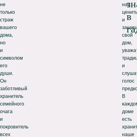
зн
не
нас
только
ценит
в
страж
и
га
вашего
защищ
дома,
свой
но
дом,
и
уважа
символом
тради
его
и
души.
слуша
Он
голос
заботливый
предко
хранитель
В
семейного
каждо
очага
доме
и
есть
покровитель
хранит
всех
наше