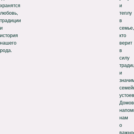
хранятся
и
любовь,
теплу
традиции
в
и
семье,
история
кто
нашего
верит
рода.
в
силу
тради
и
значи
семей
устоев
Домов
напом
нам
о
важно