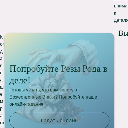
внима
к
детал
Вы
К
ог
д
а
в
Попробуйте Резы Рода в
в
деле!
а
ш
Готовы узнать, что вам советуют
е
Божественные Знаки? Попробуйте наше
м
онлайн-гадание!
р
а
Гадать онлайн
ск