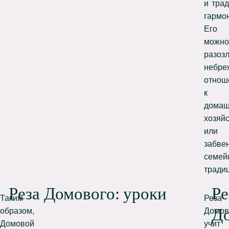
и
трад
гармо
Его
можно
разоз
небре
отнош
к
домаш
хозяй
или
забве
семей
тради
Реза Домового: уроки
Ре
Таким
Реза
До
образом,
Домов
Домовой
учит