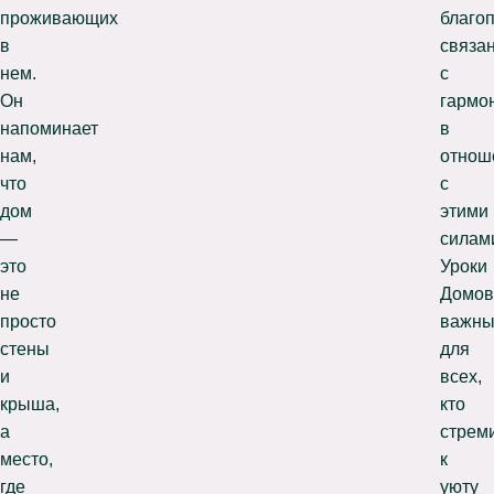
проживающих
благо
в
связа
нем.
с
Он
гармо
напоминает
в
нам,
отнош
что
с
дом
этими
—
силам
это
Уроки
не
Домов
просто
важн
стены
для
и
всех,
крыша,
кто
а
стрем
место,
к
где
уюту