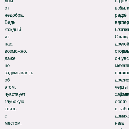
дом
на
дом
от
все
был
недобра.
ради
всё
Ведь
вашег
упор
каждый
благоп
что
из
С
каж
нас,
друго
чле
возможно,
сторо
сем
даже
он
чувс
не
может
себ
задумываясь
прояв
час
об
други
чего
этом,
черты
то
чувствует
характ
боль
глубокую
если
Его
связь
в
забо
с
доме
вых
местом,
не
за