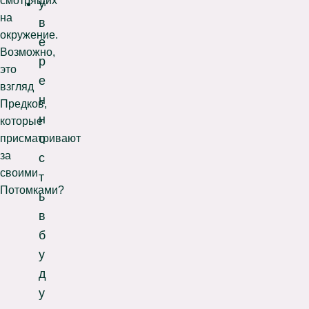
смотрящих
у
на
в
окружение.
е
Возможно,
р
это
е
взгляд
н
Предков,
н
которые
о
присматривают
за
с
своими
т
Потомками?
ь
в
б
у
д
у