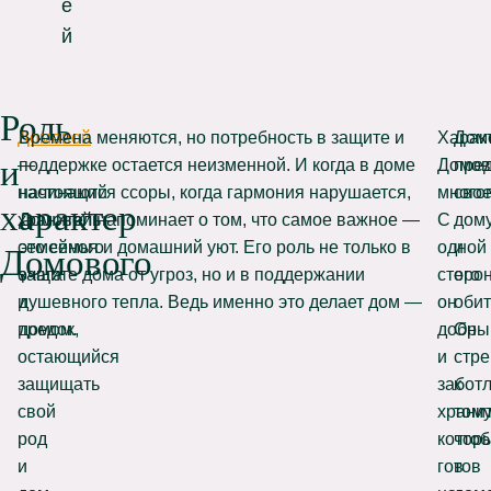
е
й
Роль
Домовой
Времена меняются, но потребность в защите и
Харак
Дом
и
—
поддержке остается неизменной. И когда в доме
Домов
пре
настоящий
начинаются ссоры, когда гармония нарушается,
много
сво
характер
хранитель
Домовой напоминает о том, что самое важное —
С
дом
семейного
это семья и домашний уют. Его роль не только в
одной
и
Домового
очага
защите дома от угроз, но и в поддержании
сторо
его
и
душевного тепла. Ведь именно это делает дом —
он
обит
предок,
домом.
добры
Он
остающийся
и
стр
защищать
забот
к
свой
хранит
тому
род
котор
что
и
готов
в