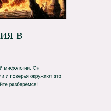
ия в
ой мифологии. Он
ии и поверья окружают это
айте разберёмся!