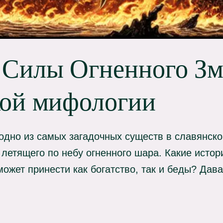
 Силы Огненного Зм
кой мифологии
дно из самых загадочных существ в славянск
 летящего по небу огненного шара. Какие истор
может принести как богатство, так и беды? Дав