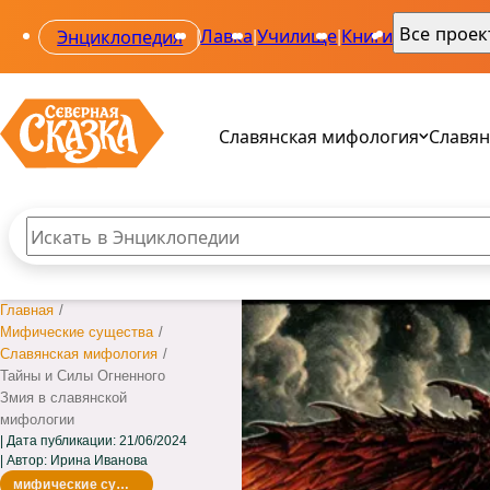
Все прое
Энциклопедия
|
Лавка
|
Училище
|
Книги
|
Славянская мифология
Славян
Поиск по сайту
Введите текст и нажмите кнопку «Найти», чтобы вы
Все 
Все 
Главная
/
Род
Ала
Мифические существа
/
Свар
Одол
Славянская мифология
/
Веле
Сва
Тайны и Силы Огненного
Мак
Звез
Змия в славянской
Пер
мифологии
Дата публикации:
21/06/2024
Автор: Ирина Иванова
мифические существа