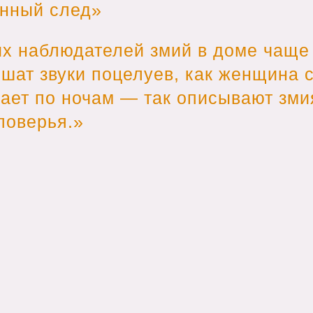
енный след
их наблюдателей змий в доме чаще 
шат звуки поцелуев, как женщина с
ает по ночам​ — так описывают зм
поверья.