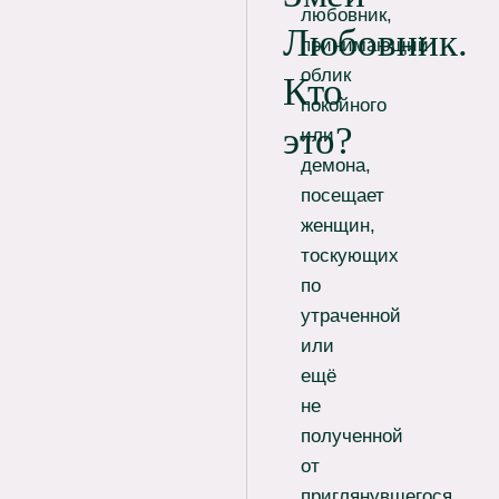
любовник,
Любовник.
принимающий
облик
Кто
покойного
это?
или
демона,
посещает
женщин,
тоскующих
по
утраченной
или
ещё
не
полученной
от
приглянувшегося