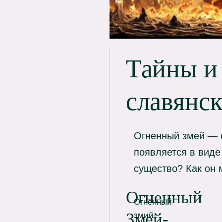
Тайны и
славянс
Огненный змей — о
появляется в виде
существо? Как он 
Огненный
Огненный
Змей-
змий-