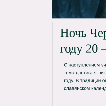
Ночь Чер
году 20 
С наступлением зи
тьма достигает пи
году. В традиции 
славянском кален