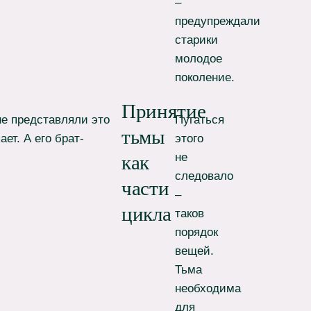
–
предупреждали
старики
молодое
поколение.
Принятие
не представляли это
Пугаться
тьмы
ет. А его брат-
этого
не
как
следовало
части
–
цикла
таков
порядок
вещей.
Тьма
необходима
для