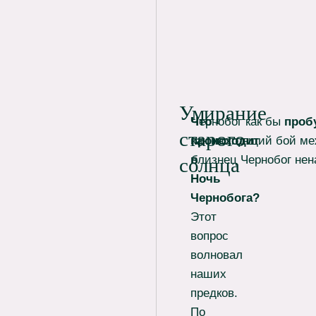
Умирание
Что
Чернобог как бы
проб
старого
происходит
как настоящий бой м
в
близнец Чернобог нен
солнца
Ночь
Чернобога?
Этот
вопрос
волновал
наших
предков.
По