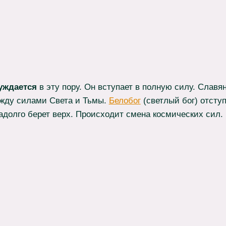
уждается
в эту пору. Он вступает в полную силу. Славя
ежду силами Света и Тьмы.
Белобог
(светлый бог) отступа
адолго берет верх. Происходит смена космических сил.