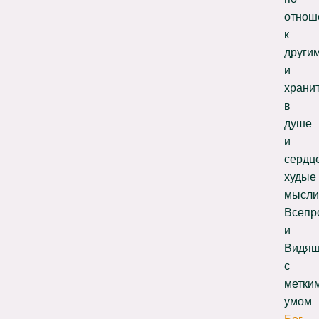
отнош
к
други
и
храни
в
душе
и
сердц
худые
мысли
Всепр
и
Видящ
с
метки
умом