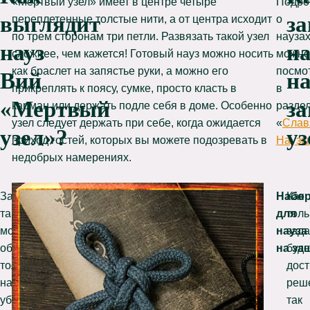
«Мертвый узел» имеет в центре четыре
Подро
выглядит
за
переплетенные толстые нити, а от центра исходит
о
по трем сторонам три петли. Развязать такой узел
науза
науз
на
сложнее, чем кажется! Готовый науз можно носить
можно
как браслет на запястье руки, а можно его
посмо
Вий
н
прикреплять к поясу, сумке, просто класть в
в
«Мертвый
з
карман или держать подле себя в доме. Особенно
разде
узел следует держать при себе, когда ожидается
«
Слав
узел»
?
уз
приход гостей, которых вы можете подозревать в
Наузы
недобрых намерениях.
Завязывают
Сделали
Набо
Как
такой
науз,
для
толь
мощный
затем
науза
зада
оберег
носите
на за
буде
только
с
дост
на
собой.
реш
убывающей
Потом
так