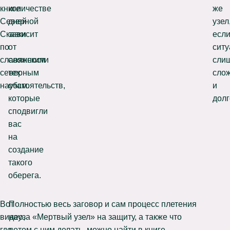
книге
количестве
же
Северной
дней
узел
Сказки
зависит
есл
по
от
ситу
славянским
сложности
сли
северным
тех
сло
наузам.
обстоятельств,
и
которые
долг
сподвигли
вас
на
создание
такого
оберега.
Вот
Полностью весь заговор и сам процесс плетения
видео,
науза «Мертвый узел» на защиту, а также что
где
потом с ним делать, можно найти в книге