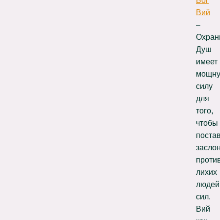
Бог
Вий
–
Охран
Душ
имеет
мощн
силу
для
того,
чтобы
поста
засло
проти
лихих
людей
сил.
Вий