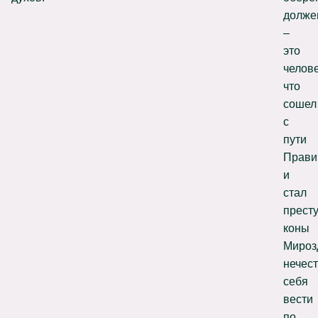
долже
–
это
челове
что
сошел
с
пути
Прави
и
стал
прест
коны
Мироз
нечес
себя
вести
по