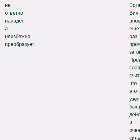
не
Бог
ответно
Вия,
нападет,
вно
а
еще
неизбежно
раз
преобразует.
проч
заго
Пре
сла
счит
что
этот
узел
быс
дей
и
оче
силь