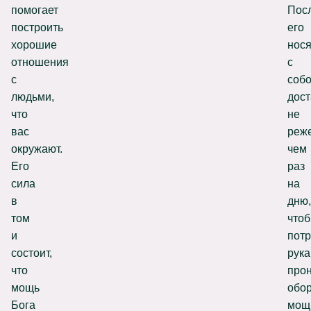
помогает
Пос
построить
его
хорошие
нося
отношения
с
с
собо
людьми,
дос
что
не
вас
реж
окружают.
чем
Его
раз
сила
на
в
дню,
том
что
и
потр
состоит,
рука
что
прон
мощь
обо
Бога
мощ