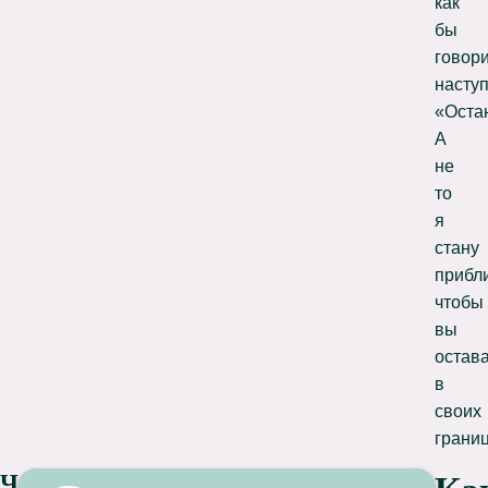
как
бы
говор
насту
«Оста
А
не
то
я
стану
прибл
чтобы
вы
остав
в
своих
границ
Чем