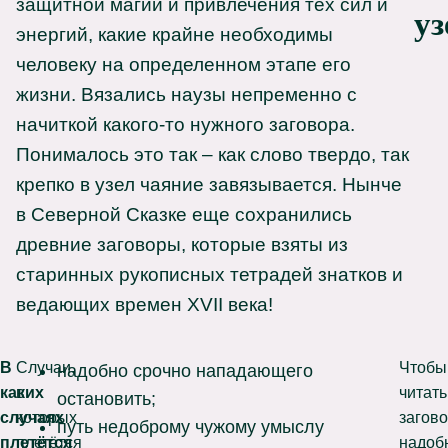
защитной магии и привлечения тех сил и
уз
энергий, какие крайне необходимы
человеку на определенном этапе его
жизни. Вязались наузы непременно с
начиткой какого-то нужного заговора.
Понималось это так – как слово твердо, так
крепко в узел чаяние завязывается. Нынче
в Северной Сказке еще сохранились
древние заговоры, которые взяты из
старинных рукописных тетрадей знатков и
ведающих времен XVII века!
В
Случаи,
Чтобы
надобно срочно нападающего
каких
в
читать
остановить;
случаях
которых
загово
путь недоброму чужому умыслу
плетётся
плетётся
надоб