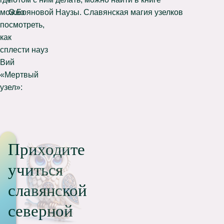
можно
О.Бояновой Наузы. Славянская магия узелков
посмотреть,
как
сплести науз
Вий
«Мертвый
узел»:
Приходите
учиться
славянской
северной