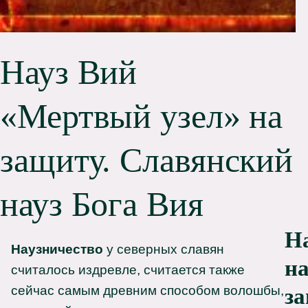
Науз Вий
«Мертвый узел» на
защиту. Славянский
науз Бога Вия
Н
Наузничество
у северных славян
н
считалось издревле, считается также
сейчас самым древним способом волошбы,
з