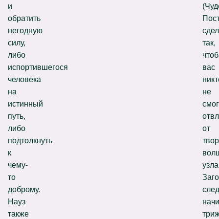
и
(Чуд
обратить
Пос
негодную
сдел
силу,
так,
либо
что
испортившегося
вас
человека
никт
на
не
истинный
смог
путь,
отвл
либо
от
подтолкнуть
тво
к
вол
чему-
узла
то
Заг
доброму.
след
Науз
нач
также
три