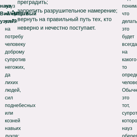
преградить;
науз
науз
поним
запретить разрушительное намерение;
Вий
«Мертвый
«
Мёртвый
что
вернуть на правильный путь тех, кто
узел»
узел»
?
делат
неверно и нечестно поступает.
на
это
потребу
будет
человеку
всегда
доброму
на
супротив
какого
негожих,
то
да
опред
лихих
челове
людей,
Обыч
сил
это
поднебесных
тот,
или
супро
козней
которо
навьих
науз
духов:
обере