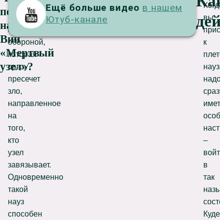
Ка
Помогает
Когд
Ещё больше видео
в нашем
YouTube
поможет
де
науз
вы
Ютуб-канале
науз
своей
прис
Вий
обороной,
к
«Мертвый
которая
пле
узел»?
сразу
науз
пресечет
над
зло,
сраз
направленное
име
на
осо
того,
нас
кто
–
узел
вой
завязывает.
в
Одновременно
так
такой
наз
науз
сос
способен
Куде