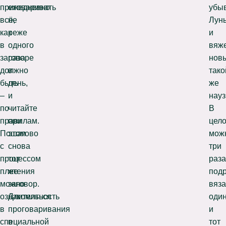
приговаривать
ежедневно
убы
всё,
не
Лун
как
реже
и
в
одного
вяж
заговоре
раза
нов
должно
в
тако
быть
день,
же
–
и
науз
по
читайте
В
правилам.
при
цело
Пошагово
этом
мож
с
снова
три
процессом
тот
раза
плетения
же
под
можно
заговор.
вяза
ознакомиться
Длительность
оди
в
проговаривания
и
специальной
в
тот