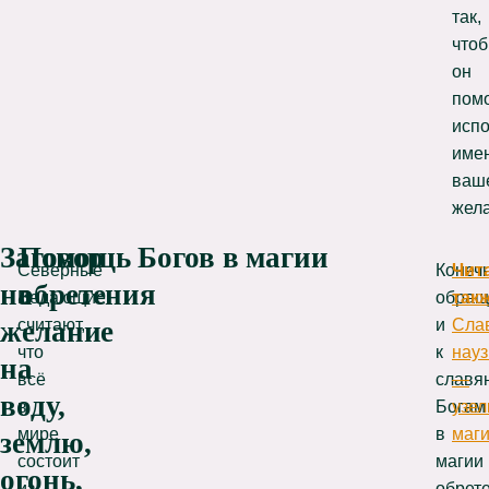
так,
что
он
пом
исп
име
ваш
жела
Заговор
Помощь Богов в магии
Северные
Конечн
Чит
на
обретения
Ведающие
обращ
такж
считают,
и
Сла
желание
что
к
нау
на
всё
славя
—
воду,
в
Богам
узел
мире
в
маг
землю,
состоит
магии
огонь,
из
обрет