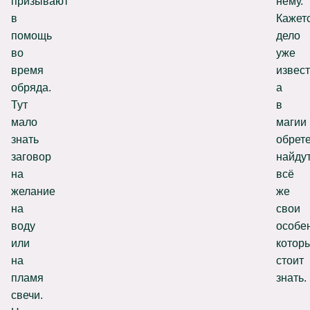
призывают
нему.
в
Кажетс
помощь
дело
во
уже
время
извест
обряда.
а
Тут
в
мало
магии
знать
обрет
заговор
найду
на
всё
желание
же
на
свои
воду
особе
или
котор
на
стоит
пламя
знать.
свечи.