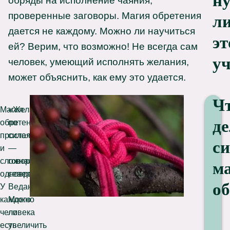
н
обряды на исполнение чаяния,
проверенные заговоры. Магия обретения
л
дается не каждому. Можно ли научиться
эт
ей? Верим, что возможно! Не всегда сам
у
человек, умеющий исполнять желания,
может объяснить, как ему это удается.
Ч
Магия
«Желай
де
обретения
по
простая
силе»,
си
и
—
сложная
говорят
м
одновременно.
северные
об
У
Ведающие.
каждого
Можно
человека
ли
есть
увеличить