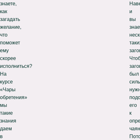
знаете,
Нав
как
и
загадать
вы
желание,
знае
что
неск
поможет
таки
ему
заго
скорее
Что
исполниться?
заго
На
был
курсе
силь
«Чары
нуж
обретения»
под
мы
его
такие
к
знания
опр
даем
чая
в
Пот