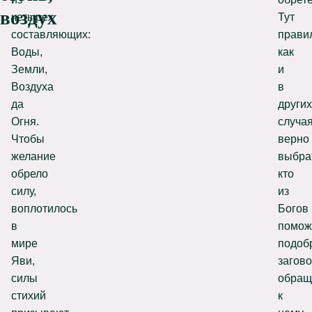
воздух
четырех
Тут
составляющих:
прави
Воды,
как
Земли,
и
Воздуха
в
да
других
Огня.
случая
Чтобы
верно
желание
выбра
обрело
кто
силу,
из
воплотилось
Богов
в
помож
мире
подоб
Яви,
загово
силы
обращ
стихий
к