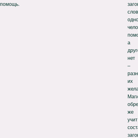
помощь.
заг
сло
одн
чело
помо
а
дру
нет
–
разн
их
жела
Маг
обр
же
учит
сост
заго