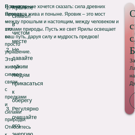
Помните:
В заключение хочется сказать: сила древних
Храните
О
Яровик
символов жива и поныне. Яровик – это мост
символ
–
между прошлым и настоящим, между человеком и
с
в
это
силами природы. Пусть же свет Ярилы освещает
чистом
с
не
ваш путь, даруя силу и мудрость предков!
месте
просто
Б
Не
украшение.
давайте
Это
За
чужим
живой
Ла
символ
людям
на
связи
прикасаться
Ду
с
к
предками
оберегу
и
Регулярно
силами
очищайте
природы.
его
Относитесь
энергию
к