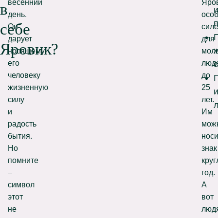
весенний
Яро
в
день.
осо
себе
Он
сил
дарует
для
Яровик?
носящему
мол
его
люд
человеку
до
жизненную
25
силу
лет.
и
Им
радость
мож
бытия.
носи
Но
знак
помните
кру
–
год.
символ
А
этот
вот
не
люд