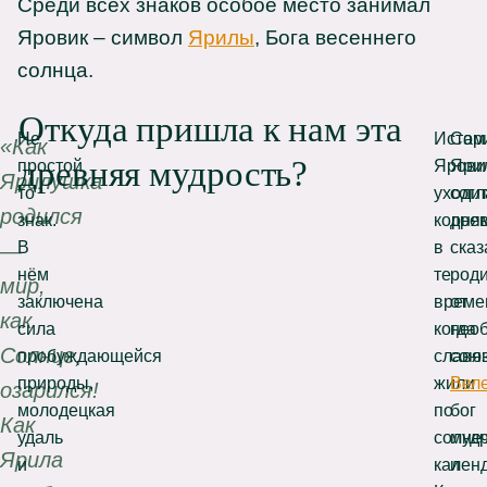
Среди всех знаков особое место занимал
Яровик – символ
Ярилы
, Бога весеннего
солнца.
Откуда пришла к нам эта
Не
Истор
Сам
«Как
древняя мудрость?
простой
Ярови
Яри
Ярилушка
то
уходи
согл
родился
знак.
корня
дре
В
в
сказ
—
нём
те
род
мир,
заключена
време
от
как
сила
когда
нео
Солнце,
пробуждающейся
славя
союз
природы,
жили
Вел
озарился!
молодецкая
по
бог
Как
удаль
солне
муд
Ярила
и
кален
и