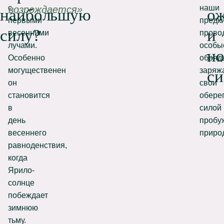
с
наши
возрождается»
наибольшую
о
первыми
предк
силу?
и
весенними
прово
лучами.
особы
но
Особенно
обряд
могущественен
заряж
си
он
свои
становится
обере
в
силой
день
пробу
весеннего
приро
равноденствия,
когда
Ярило-
солнце
побеждает
зимнюю
тьму.