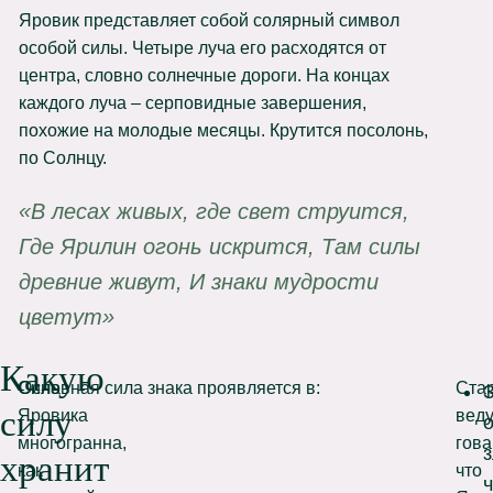
Яровик представляет собой солярный символ
особой силы. Четыре луча его расходятся от
центра, словно солнечные дороги. На концах
каждого луча – серповидные завершения,
похожие на молодые месяцы. Крутится посолонь,
по Солнцу.
«В лесах живых, где свет струится,
Где Ярилин огонь искрится, Там силы
древние живут, И знаки мудрости
цветут»
Какую
Сила
Основная сила знака проявляется в:
Ста
силу
Яровика
вед
о
многогранна,
гова
хранит
как
что