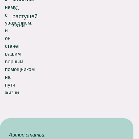
нему
на
с
растущей
уважением,
луне
и
он
станет
вашим
верным
помощником
на
пути
жизни.
Автор статьи: