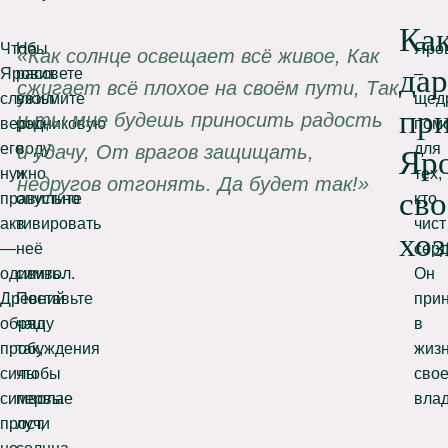
Ка
Чтобы
На
Яро
«Как солнце освещает всё живое, Как
да
Яровик
рассвете
–
сжигает всё плохое на своём пути, Так
служил
возьмите
щед
пр
и ты мне будешь приносить радость
верно,
родниковую
пом
его
воду
для
и удачу, От врагов защищать,
Яр
нужно
и
тех,
недругов отгонять. Да будет так!»
св
правильно
опустите
кто
активировать
в
чист
хоз
—
неё
серд
одивить.
символ.
Он
Древний
Поставьте
при
обряд
чашу
в
пробуждения
так,
жиз
силы
чтобы
свое
символа
первые
влад
прост,
лучи