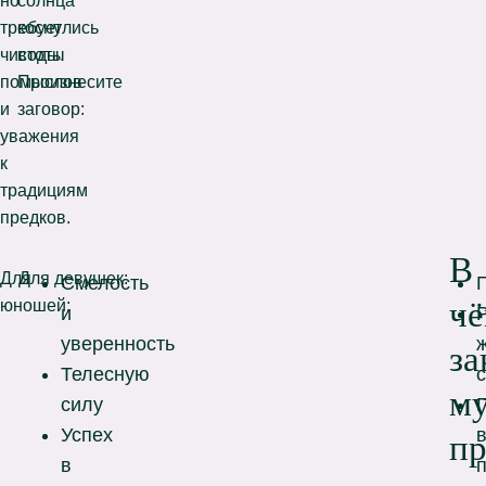
но
солнца
требует
коснулись
чистоты
воды.
помыслов
Произнесите
и
заговор:
уважения
к
традициям
предков.
В
Для
Для девушек:
Смелость
ч
юношей:
и
уверенность
за
Телесную
му
силу
Успех
пр
в