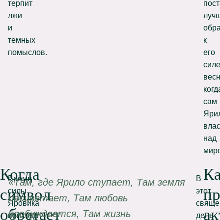
терпит
пос
лжи
луч
и
обр
темных
к
помыслов.
его
сил
весн
когд
сам
Яри
влас
над
мир
Когда
К
Время
В
«Там, где Ярило ступает, Там земля
символ
пр
силы
этот
расцветает, Там любовь
Яровика
свяще
обретает
ак
пробуждается, Там жизнь
приходит
день