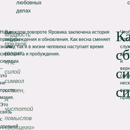
любовных
делах
К
Наши
В каждом повороте Яровика заключена история
Что
Мудрость
пращуры
перерождения и обновления. Как весна сменяет
Яро
предков
знали:
зиму, так и в жизни человека наступает время
слу
сб
гласит:
сила
расцвета и пробуждения.
долг
символа
и
«Не
с
–
верн
силой
это
соб
символ
не
неск
с
славен,
просто
важ
магия.
прав
А
Это
чистотой
связь
помыслов
с
древней
носящего»