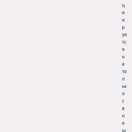
ц
и
и
р
уе
тс
я
н
е
то
л
ьк
о
с
в
н
е
ш