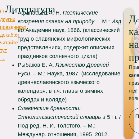
Литература
О
Афанасьев А. Н.
Поэтические
Д
других
воззрения славян на природу
. – М.: Изд-
праздниках
ка
во Академии наук, 1866. (классический
декабря
труд о славянских мифологических
н
читайте
представлениях, содержит описания
тут
пр
праздников солнечного цикла)
→
Рыбаков Б. А.
Язычество Древней
При
Руси
. – М.: Наука, 1987. (исследование
кал
древнеславянского языческого
праз
календаря, в т.ч. главы о зимних
год!
вол
обрядах и Коляде)
Славянские древности:
П
Этнолингвистический словарь
в 5 тт. /
Под ред. Н. И. Толстого. – М.:
Междунар. отношения, 1995–2012.