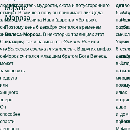
людей
– покровитель мудрости, скота и потустороннего
дня
гово
образе
от
мира. В зимнюю пору он принимает лик Деда
были
«Мо
Мороза
злых
Мороза, Хозяина Нави (царства мёртвых).
напол
Моро
сил
Поэтому день 6 декабря считался временем
особы
при
зимы.
Велеса-Мороза
. В некоторых традициях этот
смысл
к
Считалось,
праздник так и называют:
«Зимний Яр»
или
Утром
нам
что
«Велесовы святки начинались»
. В других мифах
6
ест
он
Мороз считался младшим братом Бога Велеса.
декаб
кашу
может
выход
Это
заморозить
на
был
недруга
мороз
под
или
поле
тому
хищного
или
как
зверя.
во
при
Он
двор
в
способен
и
дом
спасти
приве
Дом
деревню
Мороз
Зат