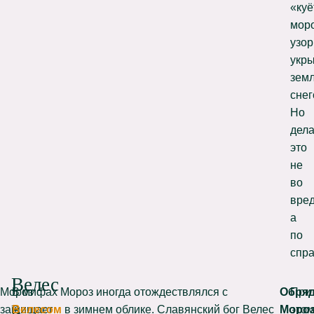
«куё
мор
узор
укр
зем
снег
Но
дела
это
не
во
вред
а
по
спра
Велес
Мороз
В мифах Мороз иногда отождествлялся с
Обря
При
в
защищает
Велесом
в зимнем облике. Славянский бог Велес
Моро
это