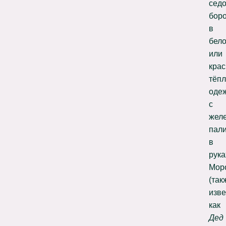
сед
боро
в
бел
или
кра
тёп
оде
с
жел
пал
в
рука
Мор
(так
изв
как
Дед