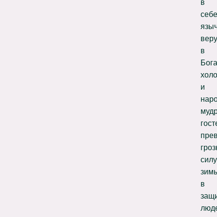
в
себ
язы
вер
в
Бог
хол
и
нар
мудр
гост
пре
гро
силу
зим
в
защ
люд