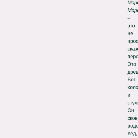
Моро
Мор
–
это
не
прос
ска
пер
Это
дре
Бог
хол
и
стуж
Он
ско
вод
лёд,