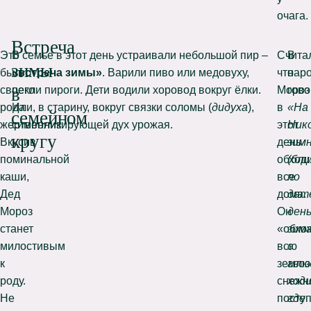
очага.
Встреча
Это
В семье в этот день устраивали небольшой пир –
Счита
В
зимы
был
«встреча зимы»
. Варили пиво или медовуху,
что
нар
своего
пекли пироги. Дети водили хоровод вокруг ёлки.
Мороз
гово
в
рода
Или, в старину, вокруг связки соломы (
дидуха
),
в
«На
семейном
жертвенник.
символизирующей дух урожая.
этот
Ник
кругу
Вкусив
день
зим
поминальной
обход
(бли
каши,
все
по
Дед
дома.
дат
Мороз
Он
день
станет
«обхо
зим
милостивым
всю
с
к
землю
гво
роду.
снежн
ход
Не
посту
где