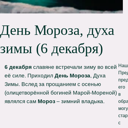
День Мороза, духа
зимы (6 декабря)
Наш
6 декабря
славяне встречали зиму во всей
Пре
её силе. Приходил
День Мороза
, Духа
пре
Зимы. Вслед за прощанием с осенью
его
(олицетворённой богиней Марой-Мореной)
в
являлся сам
Мороз
– зимний владыка.
обр
могу
стар
с