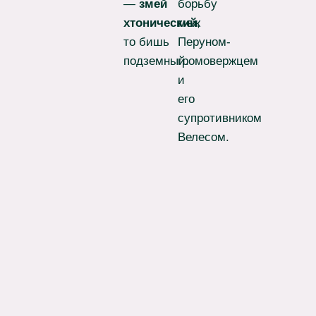
—
змей
борьбу
хтонический
меж
,
то бишь
Перуном-
подземный.
громовержцем
и
его
супротивником
Велесом.