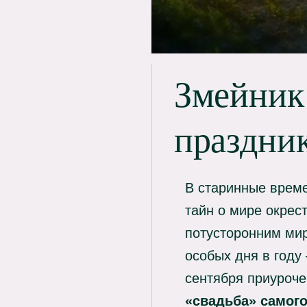
Змейник
праздник
В старинные време
тайн о мире окрес
потусторонним мир
особых дня в год
сентября приуроче
«свадьба» самог