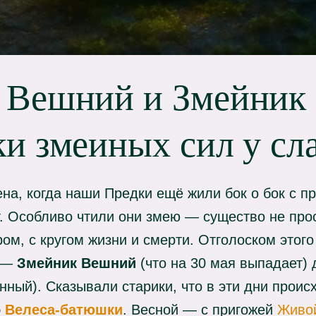
 Вешний и Змейник
и змеиных сил у сл
на, когда наши Предки ещё жили бок о бок с п
т. Особливо чтили они змею — существо не прос
ом, с кругом жизни и смерти. Отголоском этого
у —
Змейник Вешний
(что на 30 мая выпадает)
нный). Сказывали старики, что в эти дни прои
о
Велеса-батюшки
. Весной — с пригожей
Живо