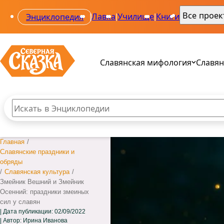
Все прое
Энциклопедия
|
Лавка
|
Училище
|
Книги
|
Славянская мифология
Славян
Поиск по сайту
Введите текст и нажмите кнопку «Найти», чтобы вы
Все 
Все 
Главная
/
Род
Ала
Славянские праздники и
Свар
Одол
обряды
Веле
Сва
/
Славянская культура
/
Мак
Звез
Змейник Вешний и Змейник
Пер
Осенний: праздники змеиных
сил у славян
Дата публикации:
02/09/2022
Автор: Ирина Иванова