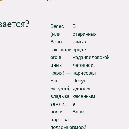
вается?
Велес
В
(или
старинных
Волос,
книгах,
как звали
вроде
его в
Радзивиловской
иных
летописи,
краях) —
нарисован
Бог
Перун
могучий,
идолом
владыка
каменным,
земли,
а
вод и
Велес
царства
—
подземного,
змеёй