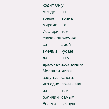
ходит Он
у
между
ног
тремя
воина.
мирами.
На
Исстари
том
связан он
рисунке
со
змей
змеями
кусает
да
ногу
драконами.
посланника
Молвили
князя
ведуны,
Олега,
что одно
показывая
из
тем
обличий
самым
Велеса
вечную