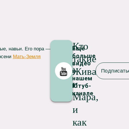
Кто
Ещё
ые, навьи. Его пора —
больше
такие
 осени
Мать-Земля
видео
YouTube
Жива
в
Подписать
нашем
и
Ютуб-
канале
Мара,
и
как