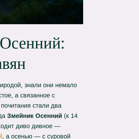
 Осенний:
авян
риродой, знали они немало
тое, а связанное с
 почитания стали два
 да
Змейник Осенний
(к 14
сходит диво дивное —
й
, а осенью — с суровой