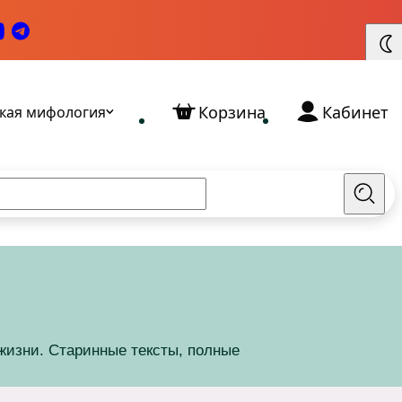
Корзина
Кабинет
кая мифология
Найт
жизни. Старинные тексты, полные
Славянские Богини: кто