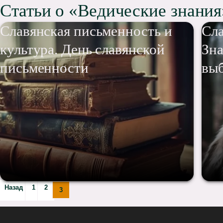
Статьи о «Ведические знания
Славянская письменность и
Сла
культура. День славянской
Зна
письменности
вы
Назад
1
2
3