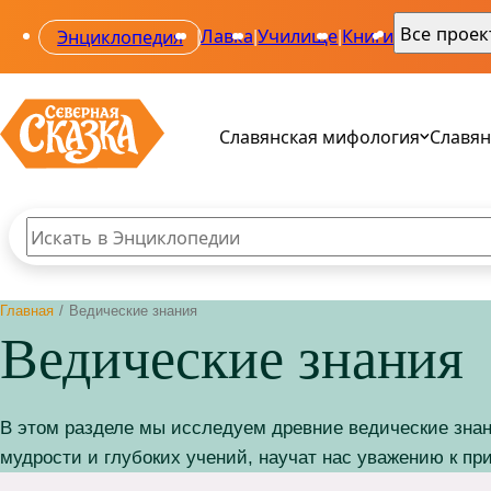
Все прое
Энциклопедия
|
Лавка
|
Училище
|
Книги
|
Славянская мифология
Славян
Поиск по сайту
Введите текст и нажмите кнопку «Найти», чтобы вы
Все 
Все 
Главная
/
Ведические знания
Род
Ала
Ведические знания
Свар
Одол
Веле
Сва
Мак
Звез
Пер
В этом разделе мы исследуем древние ведические знан
мудрости и глубоких учений, научат нас уважению к п