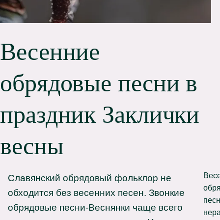
Весенние
обрядовые песни в
праздник Заклички
весны
Вес
Славянский обрядовый фольклор не
обр
обходится без весенних песен. Звонкие
пес
обрядовые песни-Веснянки чаще всего
нер