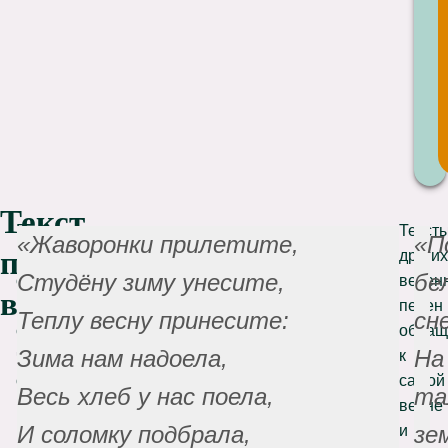
Текст
В
Текст
«Жаворонки прилетите,
«П
песен
весенних
других
Студёну зиму унесите,
бе
обрядовых
весен
веснянок
песнях
песен
Теплу весну принесите:
сн
славяне
обращ
Зима нам надоела,
На
часто
к
обращаются
самой
Весь хлеб у нас поела,
та
к
весне
И соломку подбрала,
зе
птицам-
и