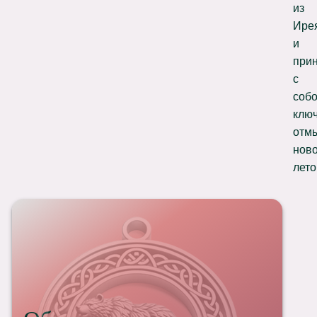
из
Ире
и
при
с
соб
ключ
отм
нов
лето