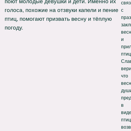
поют молодые девушки и дети. Именно их
свя
голоса, похожие на отзвуки капели и пение
с
пра
птиц, помогают призвать весну и тёплую
закл
погоду.
вес
и
при
птиц
Сла
вери
что
вес
душ
пре
в
вид
птиц
воз