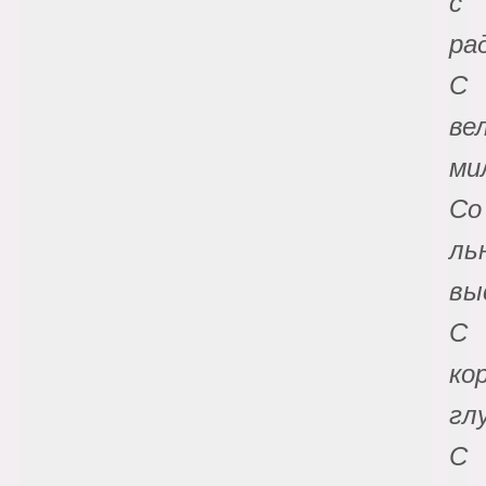
с
ра
С
ве
ми
Со
ль
вы
С
ко
гл
С