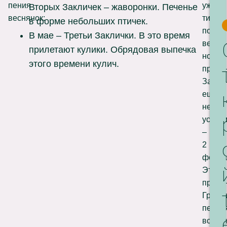
пения
уже
Вторых Закличек – жаворонки. Печенье
веснянок:
тихо
в форме небольших птичек.
поют
В мае – Третьи Заклички. В это время
веснян
прилетают кулики. Обрядовая выпечка
но
этого времени кулич.
празд
Закли
ещё
не
устра
–
2
февра
Это
празд
Громн
перва
встре