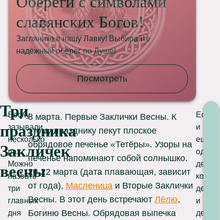
Обереги с символами
славянских Богов!
Загляните в нашу Лавку! Выбирайте
надёжный оберег по Душе!
Посмотреть
Три
Весну
Есть
8 марта. Первые Заклички Весны. К
праздника
зазывали
и
этому празднику пекут плоское
несколько
ещё
обрядовое печенье «Тетёры». Узоры на
Закличек
раз.
один
печенье напоминают собой солнышко.
Можно
день,
весны
20-22 марта (дата плавающая, зависит
назвать
когда
от года),
Масленица
и Вторые Заклички
три
девуш
Весны. В этот день встречают
Лёлю
,
главных
и
Богиню Весны. Обрядовая выпечка
дня
дети