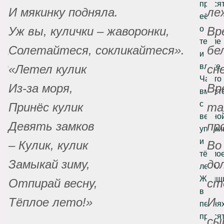
предкам
прося
И мякинку подняла.
ле
и
её
просят
о
Уж вы, кулички – жаворонки,
Вр
их
тепле
Солетайтеся, сокликайтеся».
бе
скорее
и
отпереть
влаге.
«Летел кулик
сн
весну:
Часто
Из-за моря,
Вр
вмест
с
Принёс кулик
та
весно
Девять замков
пр
упоми
и
– Кулик, кулик
Во
тёпло
Замыкай зиму,
до
лето.
Женщ
Отпирай весну,
ст
в
Тёплое лето!»
И
песня
прося
сы