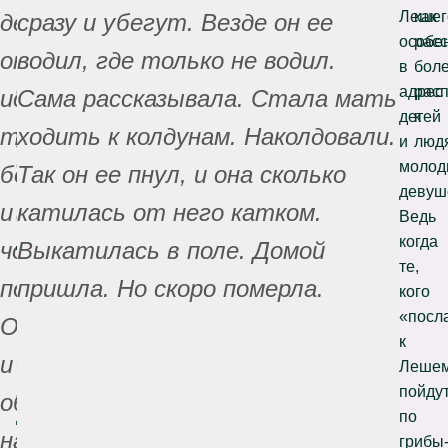
заблудиться
Лешег
как
дедушка,
сразу и убегут. Везде он ее
и
особе
расс
он
водил, где только не водил.
взял
в
бол
себе
адрес
рас
испугался
Сама рассказывала. Стала мать
в
детей
к
тех
ходить к колдунам. Наколдовали.
жены.
и
люд
Они
молод
боровух
Так он ее пнул, и она сколько
рожали
девуш
и
катилась от него катком.
ему
Ведь
детей,
когда
чокнулся
Выкатилась в поле. Домой
вели
те,
потом.
пришла. Но скоро померла.
хозяйство.
кого
Иногда
«посл
Она
рассказывали,
к
и
что
Лешем
злые
пойду
обнимать
духи
по
начнет,
могли
грибы