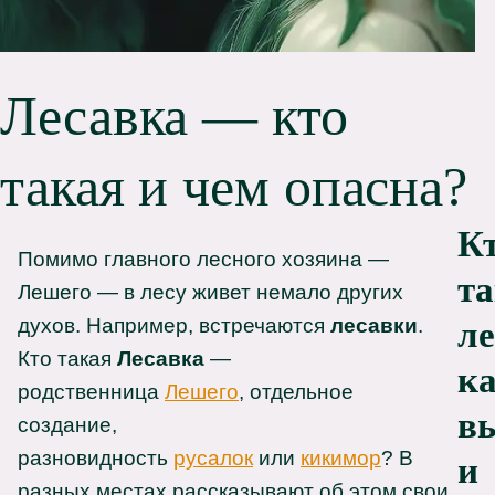
Лесавка — кто
такая и чем опасна?
К
Помимо главного лесного хозяина —
т
Лешего — в лесу живет немало других
духов. Например, встречаются
лесавки
.
ле
Кто такая
Лесавка
—
к
родственница
Лешего
, отдельное
в
создание,
разновидность
русалок
или
кикимор
? В
и
разных местах рассказывают об этом свои