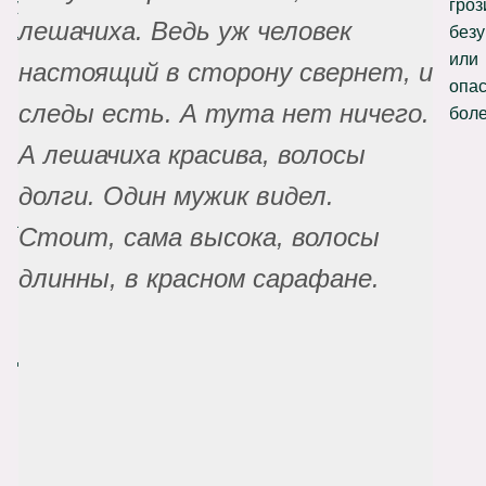
украшают
гроз
лешачиха. Ведь уж человек
лесными
без
цветами
или
настоящий в сторону свернет, и
и
опа
следы есть. А тута нет ничего.
ветками.
боле
Верили,
А лешачиха красива, волосы
что
долги. Один мужик видел.
в
лесавку
Стоит, сама высока, волосы
может
длинны, в красном сарафане.
превратиться
проклятая
родителями
девушка
или
подменыш.
По
ночам