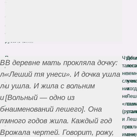
Образ
чем-
то
схож
с
русалочьим.
По
Чтобы
Дет
В
В деревне мать прокляла дочку:
другим
такого
леса
лесу
«Леший тя унеси». И дочка ушла
преданиям,
не
зем
лесавки
случил
жен
леший
и ушла. И жила с вольним
—
никогд
и
и
[Вольный — одно из
обычные
не
Леш
девушки,
«лешк
сам
боровухи-
наименований лешего]. Она
которых
(ругал
стан
те.
много годов жила. Каждый год
Леший
и
Леш
увел,
прокл
но
Вот
рожала чертей. Говорит, рожу,
заставил
имене
они,