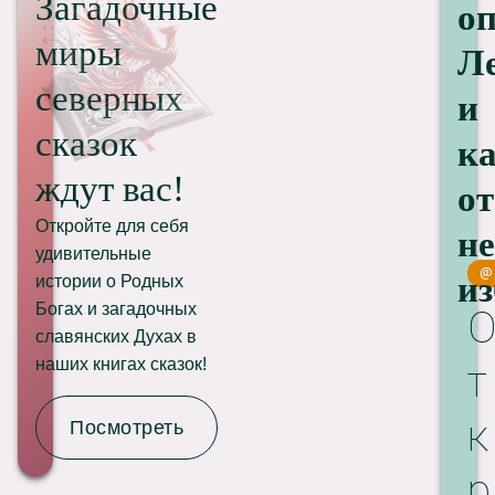
Загадочные
о
миры
Л
северных
и
сказок
к
ждут вас!
от
Откройте для себя
не
удивительные
из
истории о Родных
Богах и загадочных
славянских Духах в
наших книгах сказок!
т
к
Посмотреть
р