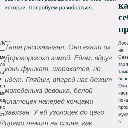
к
истории. Попробуем разобраться.
се
п
Лесавки
Облик
Лес
Тата рассказывал. Они ехали из
—
их
на
Дорогорского зимой. Едем, вдруг
мелкие
описывается
Сев
лесные
в
зва
конь фушкат, шарахатся, не
духи
разных
так
идет. Глядим, вперед нас бежит
в
местах
бор
славянской
по-
Они
молоденька девоцка, белой
мифологии. Согласно
разному.
част
платоцек наперед концами
одним
По
пок
источникам,
одним
про
завязан. У ей уголоцек до цего
это
поверьям,
муж
дети
это
в
прямо лежит на спине, как