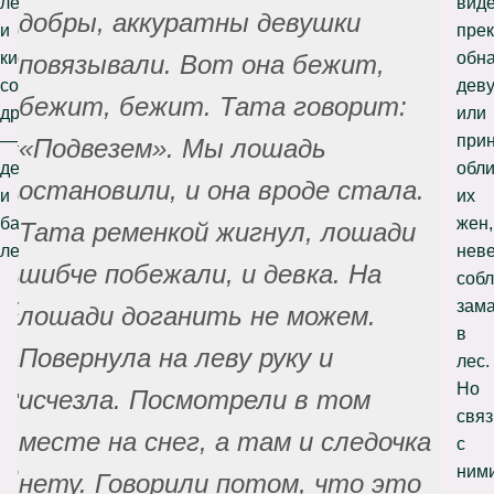
лешего
отдельные
вид
добры, аккуратны девушки
и
существа,
пре
кикиморы,
одной
обн
повязывали. Вот она бежит,
согласно
природы
дев
бежит, бежит. Тата говорит:
другим
с
или
—
лешим.
при
«Подвезем». Мы лошадь
дед
Часто
обли
остановили, и она вроде стала.
и
они
их
бабка
напоминают
жен,
Тата ременкой жигнул, лошади
лешего.
их
неве
шибче побежали, и девка. На
самих,
собл
у
зам
лошади доганить не можем.
них
в
Повернула на леву руку и
зеленые
лес.
длинные
Но
исчезла. Посмотрели в том
волосы,
связ
месте на снег, а там и следочка
которые
с
они
ним
нету. Говорили потом, что это