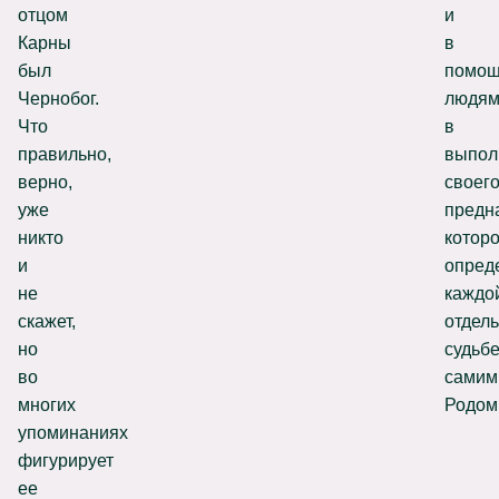
отцом
и
Карны
в
был
помо
Чернобог.
людя
Что
в
правильно,
выпол
верно,
своег
уже
предн
никто
котор
и
опред
не
каждо
скажет,
отдел
но
судьб
во
самим
многих
Родом
упоминаниях
фигурирует
ее