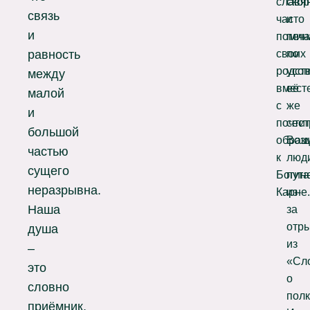
славя
скор
связь
часто
и
и
помин
печ
своих
по
равность
родст
усо
между
вмест
её
малой
с
же
и
почти
сест
большой
обращ
Воз
частью
к
люд
сущего
Богин
пут
неразрывна.
Карне.
из-
Наша
за
отр
душа
из
–
«Сл
это
о
словно
полк
приёмник,