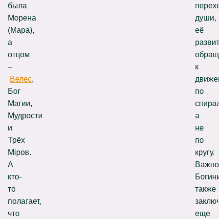
была
перех
Морена
души,
(Мара),
её
а
развит
отцом
обращ
–
к
Велес
,
движе
Бог
по
Магии,
спира
Мудрости
а
и
не
Трёх
по
Мiров.
кругу.
А
Важно
кто-
Богин
то
также
полагает,
заклю
что
еще