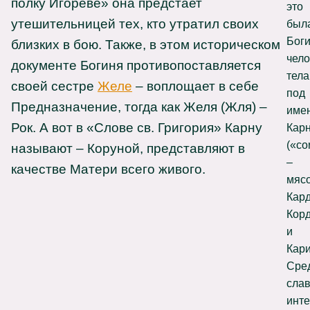
полку Игореве» она предстает
это
утешительницей тех, кто утратил своих
был
Бог
близких в бою. Также, в этом историческом
чело
документе Богиня противопоставляется
тела
своей сестре
Желе
– воплощает в себе
под
Предназначение, тогда как Желя (Жля) –
име
Рок. А вот в «Слове св. Григория» Карну
Кар
(«co
называют – Коруной, представляют в
–
качестве Матери всего живого.
мясо
Кард
Кор
и
Кари
Сре
слав
инт