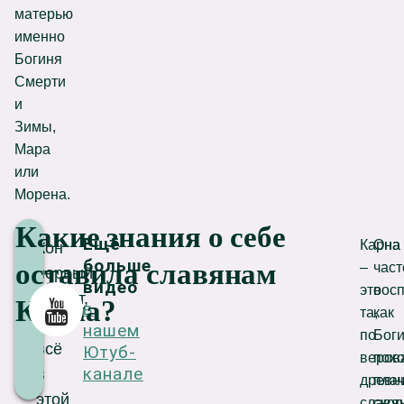
матерью
именно
Богиня
Смерти
и
Зимы,
Мара
или
Морена.
Какие знания о себе
Ещё
Карна
Она
Кон
больше
оставила славянам
–
част
первый,
видео
это
вос
гласит,
YouTube
Карна?
в
та,
как
что
нашем
по
Бог
всё
Ютуб-
веров
похо
канале
в
древн
плач
этой
славян
скор