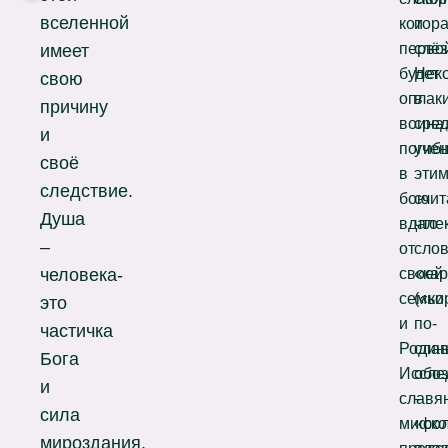
вселенной
котор
и
перво
слёз
имеет
будет
Нек
свою
оплак
в
причину
воина,
сре
и
погиб
уче
своё
в
эти
следствие.
бою
счит
Душа
вдале
что
–
от
сло
своей
«ка
человека-
семьи
(«ко
это
и
по-
частичка
Родин
сла
Бога
Иссле
обо
и
славя
–
сила
мифол
«ско
мироздания.