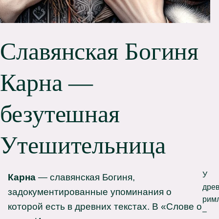
Славянская Богиня
Карна —
безутешная
Утешительница
У
Карна
— славянская Богиня,
дре
задокументированные упоминания о
рим
которой есть в древних текстах. В «Слове о
–