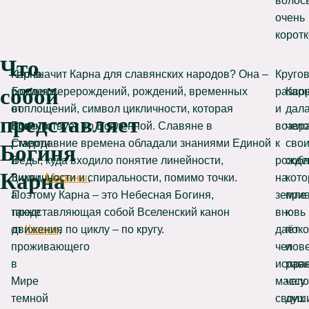
волос
очень
коротк
Что
Карна
Что значит Карна для славянских народов? Она –
Круго
собой
рождена
Богиня перерождений, рождений, временных
разво
Кар
от
воплощений, символ цикличности, которая
и
дал
представляет
Богини
присутствует во Вселенной. Славяне в
возвр
чело
Смерти
стародавние времена обладали знаниями Единой
к
сво
Богиня
и
Веды, куда входило понятие линейности,
рожде
соб
Карна
Зимы,
цикличности и спиральности, помимо точки.
Морены
,
на
кот
а
Поэтому Карна – это Небесная Богиня,
земле
при
также
представляющая собой Вселенский канон
вновь
к
от
движения по циклу – по кругу.
Кощея
,
даёт
пок
проживающего
челов
и
в
испра
рав
Мире
массу
чело
темной
своих
душ