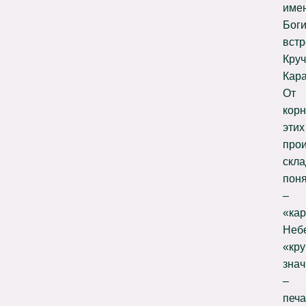
име
Бог
встр
Круч
Кара
От
кор
этих
про
скл
пон
–
«ка
Неб
«кру
знач
–
печа