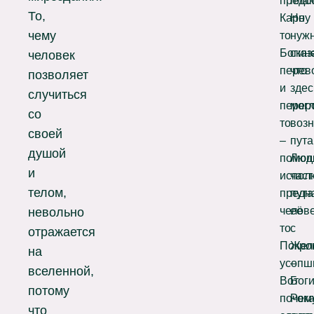
предс
плак
То,
Карну
Но
чему
то
нуж
Богин
сказ
человек
перев
что
позволяет
и
здес
случиться
перер
мог
со
то
возн
своей
–
пута
душой
помощ
Люд
и
испол
част
телом,
предн
пут
челов
её
невольно
то
с
отражается
Покро
Жел
на
усопш
–
вселенной,
Вот
Бог
потому
почем
Рока
что