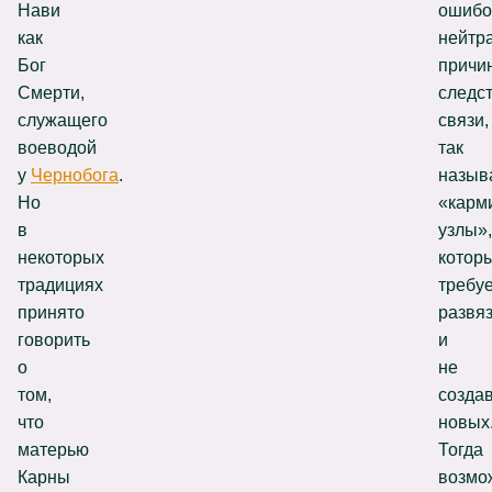
Нави
ошибо
как
нейтр
Бог
причи
Смерти,
следс
служащего
связи,
воеводой
так
у
Чернобога
.
назыв
Но
«карм
в
узлы»,
некоторых
котор
традициях
требу
принято
развя
говорить
и
о
не
том,
созда
что
новых
матерью
Тогда
Карны
возмо