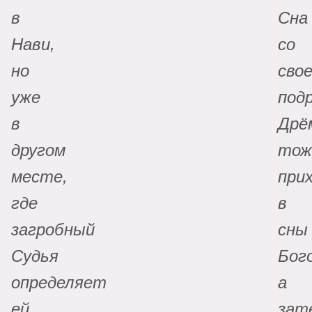
в
Сна
Нави,
со
но
сво
уже
под
в
Дрё
другом
тож
месте,
при
где
в
загробный
сны
Судья
Бог
определяет
а
ей
зат