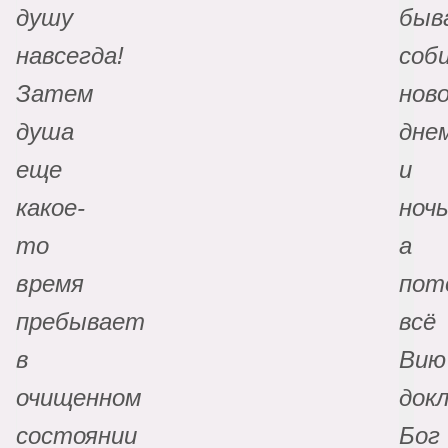
душу
быв
навсегда!
соб
Затем
нов
душа
дне
еще
и
какое-
ноч
то
а
время
пот
пребывает
всё
в
Вию
очищенном
док
состоянии
Бог