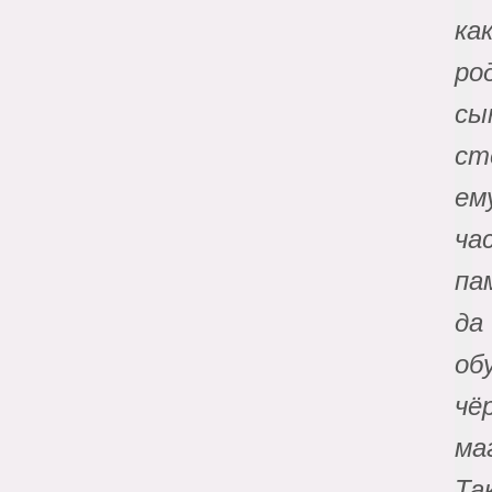
ка
ро
сы
ст
ем
ча
па
да
об
чё
ма
Та