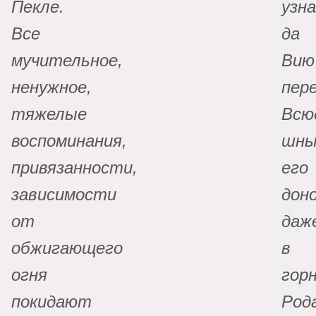
Пекле.
узн
Все
да
мучительное,
Вию
ненужное,
пер
тяжелые
Всю
воспоминания,
шны
привязанности,
его
зависимости
доно
от
даж
обжигающего
в
огня
гор
покидают
Род