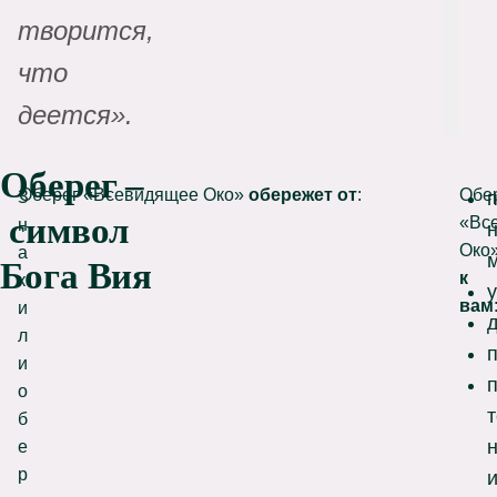
творится,
что
деется
»
.
Оберег –
Оберег «Всевидящее Око»
обережет от
:
Обе
З
символ
«Вс
н
Око
а
Бога
Вия
к
к
вам
и
л
и
о
б
е
р