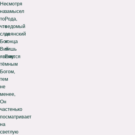
Несмотря
–
на
замысел
то,
Рода,
что
ведомый
славянский
до
Бог
конца
Вий
лишь
является
Ему.
тёмным
Богом,
тем
не
менее,
Он
частенько
посматривает
на
светлую