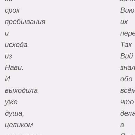
срок
Вию
пребывания
их
и
пер
исхода
Так
из
Вий
Нави.
зна
И
обо
выходила
всём
уже
что
душа,
дел
целиком
в