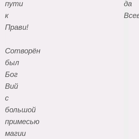
пути
да
к
Все
Прави!
Сотворён
был
Бог
Вий
с
большой
примесью
магии