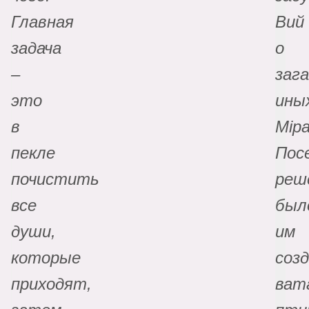
Главная
Вий
задача
о
–
заг
это
ины
в
Мiра
пекле
Пос
почистить
реш
все
был
души,
им
которые
соз
приходят,
ват