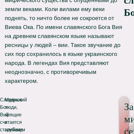
с
мифического существа с опущенными до
земли веками. Коли вилами ему веки
Б
поднять, то ничто более не сокроется от
Виева Ока. По имени славянского Бога Вия
на древнем славянском языке называют
ресницы у людей – вии. Такое звучание до
сих пор сохранилось в языке украинского
народа. В легендах Вия представляют
неоднозначно, с противоречивым
характером.
Славянский
Мудрые
За
Бог
люди,
Вий
зрящие
м
считается
в
с
старейшим
глубину,