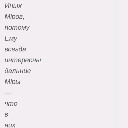
Иных
Мiров,
потому
Ему
всегда
интересны
дальние
Мiры
—
что
в
них