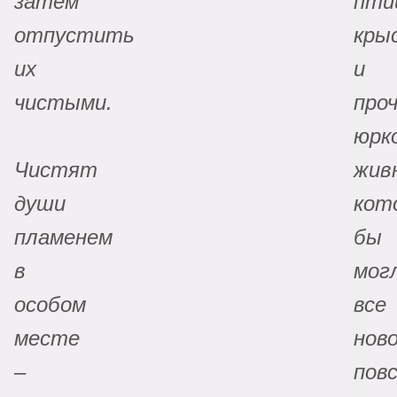
затем
пти
отпустить
кры
их
и
чистыми.
про
юрк
Чистят
жив
души
кот
пламенем
бы
в
мог
особом
все
месте
нов
–
пов