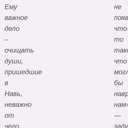
Ему
не
важное
поя
дело
что
–
то
очищать
так
души,
что
пришедшие
мог
в
бы
Навь,
нав
неважно
нам
от
—
чего.
зад