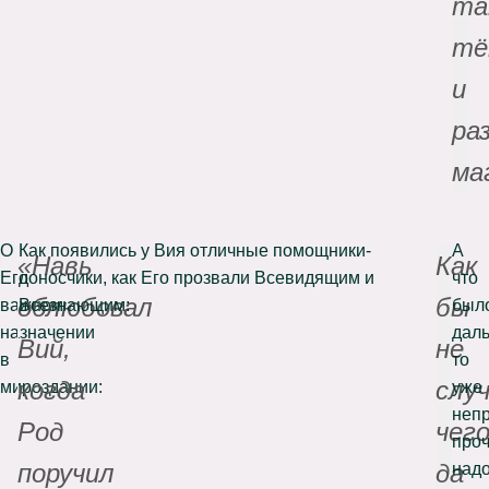
та
тё
и
ра
ма
О
Как появились у Вия отличные помощники-
А
«Навь
Как
Его
доносчики, как Его прозвали Всевидящим и
что
облюбовал
бы
важном
Всезнающим:
был
назначении
дал
Вий,
не
в
то
когда
слу
мироздании:
уже
неп
Род
чего
проч
поручил
да
надо