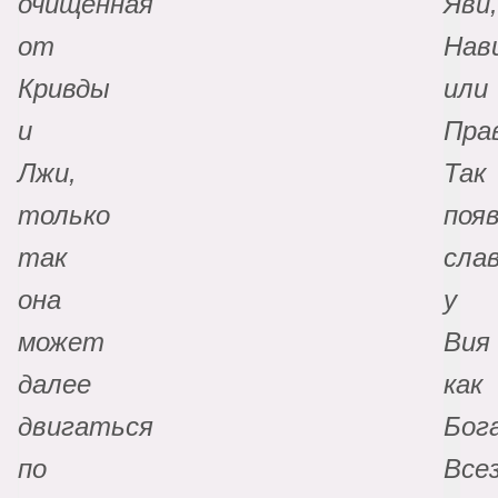
очищенная
Яви,
от
Нав
Кривды
или
и
Пра
Лжи,
Так
только
поя
так
сла
она
у
может
Вия
далее
как
двигаться
Бог
по
Все