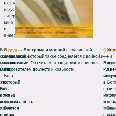
включая
искусство,
литературу,
кино
и
видеоигры.
В
В
Перун
— Бог грома и молний
в славянской
Сваро
Хот
скандинавской
славянской
мифологии, который также соединяется с войной и
—
ни
мифологии
мифологии
сражениями. Он считается защитником воинов и
Бог
оди
Вали
нет
покровителем доблести и храбрости.
кузне
из
—
Бога,
искус
этих
это
который
в
Бог
Бог
бы
славя
не
войны,
точно
мифол
пол
который
соответствовал
котор
соот
является
Вали
также
Вали
сыном
из
связа
все