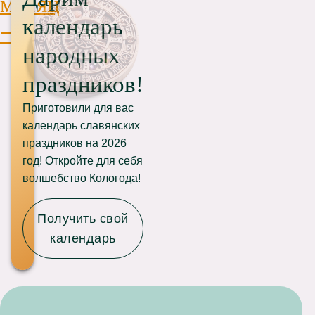
месяц
календарь
⟶
народных
праздников!
Приготовили для вас
календарь славянских
праздников на 2026
год! Откройте для себя
волшебство Кологода!
Получить свой
календарь