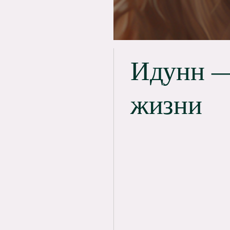
Идунн —
жизни