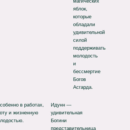
магических
яблок,
которые
обладали
удивительной
силой
поддерживать
молодость
и
бессмертие
Богов
Асгарда.
особенно в работах,
Идунн —
оту и жизненную
удивительная
олодостью.
Богини
представительница