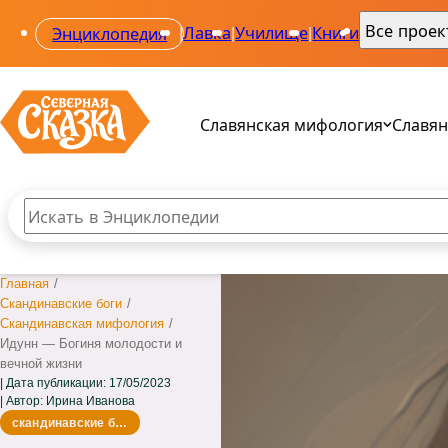
Все прое
Энциклопедия
|
Лавка
|
Училище
|
Книги
|
Славянская мифология
Славян
Поиск по сайту
Введите текст и нажмите кнопку «Найти», чтобы вы
Все 
Все 
Главная
/
Род
Ала
Скандинавские боги
/
Свар
Одол
Скандинавская мифология
/
Веле
Сва
Идунн — Богиня молодости и
Мак
Звез
вечной жизни
Пер
Дата публикации:
17/05/2023
Автор: Ирина Иванова
скандинавские боги