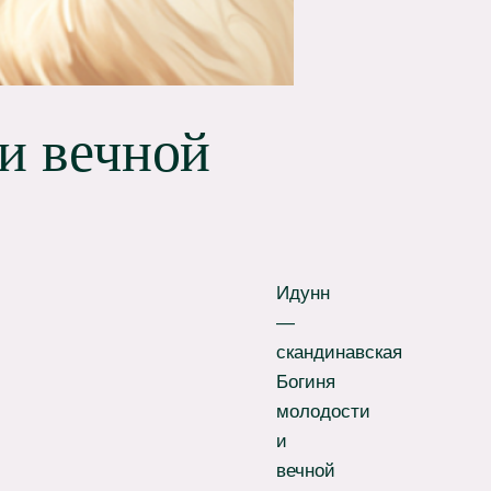
и вечной
Идунн
—
скандинавская
Богиня
молодости
и
вечной