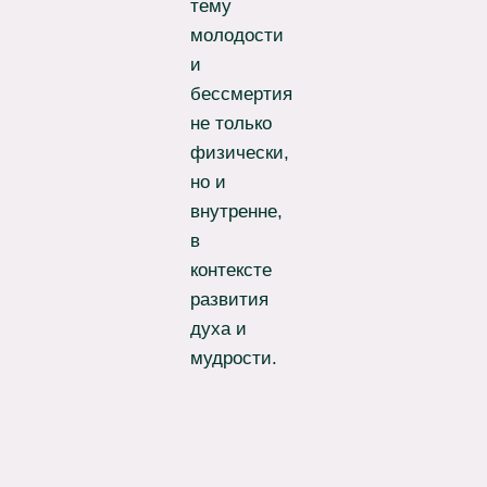
тему
молодости
и
бессмертия
не только
физически,
но и
внутренне,
в
контексте
развития
духа и
мудрости.